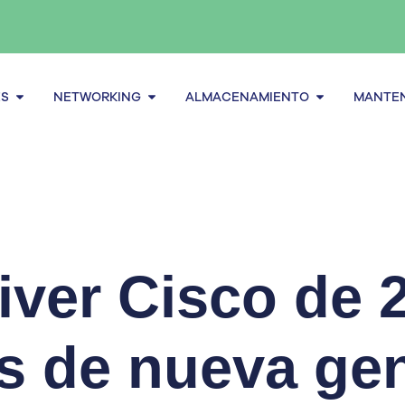
Abrir Servidores
Abrir Networking
Abrir alma
ES
NETWORKING
ALMACENAMIENTO
MANTEN
iver Cisco de 
s de nueva ge