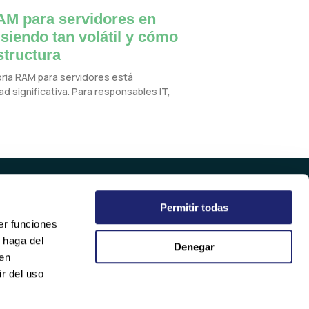
M para servidores en
 siendo tan volátil y cómo
structura
oria RAM para servidores está
d significativa. Para responsables IT,
Permitir todas
EMPRESA
er funciones
QUIÉNES SOMOS
 haga del
Denegar
SOSTENIBILIDAD
den
CALIDAD
r del uso
TRABAJA CON NOSOTROS