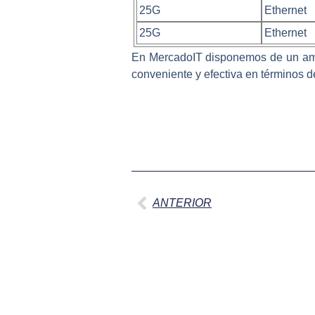
25G
Ethernet
25G
Ethernet
En MercadoIT disponemos de un a
conveniente y efectiva en términos d
Ant
ANTERIOR