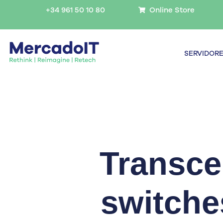
Ir
+34 961 50 10 80
Online Store
al
contenido
SERVIDOR
Transce
switche