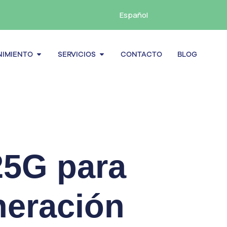
Español
cenamiento
Abrir Mantenimiento
Abrir Servicios
IMIENTO
SERVICIOS
CONTACTO
BLOG
25G para
neración