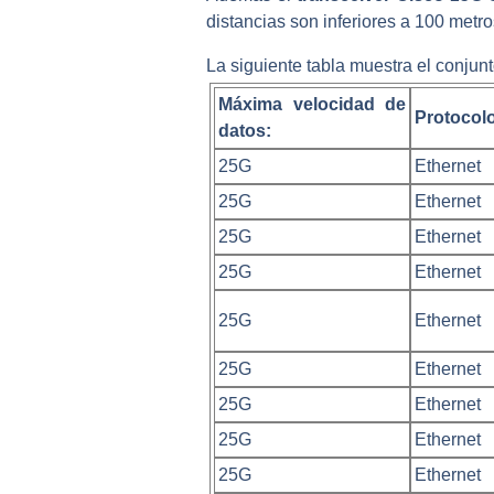
distancias son inferiores a 100 metr
La siguiente tabla muestra el conjun
Máxima velocidad de
Protocolo
datos:
25G
Ethernet
25G
Ethernet
25G
Ethernet
25G
Ethernet
25G
Ethernet
25G
Ethernet
25G
Ethernet
25G
Ethernet
25G
Ethernet