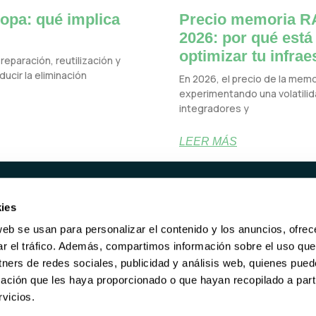
opa: qué implica
Precio memoria RA
2026: por qué está
optimizar tu infrae
reparación, reutilización y
ucir la eliminación
En 2026, el precio de la mem
experimentando una volatilida
integradores y
LEER MÁS
ies
UCTOS
SERVICIOS
web se usan para personalizar el contenido y los anuncios, ofrec
ORES REACONDICIONADOS
RECOMPRA
ar el tráfico. Además, compartimos información sobre el uso que
RE DE ALMACENAMIENTO
BORRADO DE DATOS
tners de redes sociales, publicidad y análisis web, quienes pue
KING
MANTENIMIENTO
ación que les haya proporcionado o que hayan recopilado a parti
GARANTÍA DE POR VIDA
vicios.