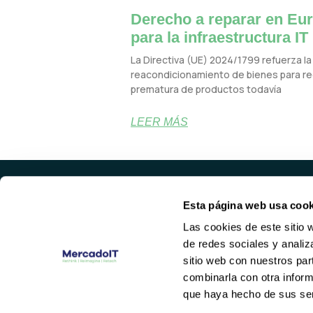
Derecho a reparar en Eur
para la infraestructura IT
La Directiva (UE) 2024/1799 refuerza la 
reacondicionamiento de bienes para red
prematura de productos todavía
LEER MÁS
Esta página web usa cook
PROD
Las cookies de este sitio 
SERVID
de redes sociales y analiz
HARDWA
Valencia
sitio web con nuestros par
NETWOR
(+34) 96 104 29 55
combinarla con otra inform
contacto@mercadoit.com
que haya hecho de sus ser