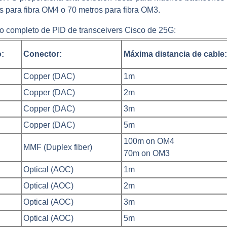
os para fibra OM4 o 70 metros para fibra OM3.
to completo de PID de transceivers Cisco de 25G:
:
Conector:
Máxima distancia de cable:
Copper (DAC)
1m
Copper (DAC)
2m
Copper (DAC)
3m
Copper (DAC)
5m
100m on OM4
MMF (Duplex fiber)
70m on OM3
Optical (AOC)
1m
Optical (AOC)
2m
Optical (AOC)
3m
Optical (AOC)
5m