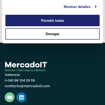
Mostrar detalles
5 × 2 =
Permitir todas
Denegar
Alternative:
Valencia
(+34) 96 104 29 55
contacto@mercadoit.com
Y
L
o
i
u
n