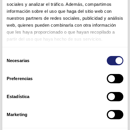
sociales y analizar el tráfico. Además, compartimos
información sobre el uso que haga del sitio web con
nuestros partners de redes sociales, publicidad y análisis
web, quienes pueden combinarla con otra información
que les haya proporcionado o que hayan recopilado a
partir del uso que haya hecho de sus servicios.
Nombre*
Selección
Necesarias
de
Correo
consentimiento
electrónico*
Preferencias
Web
Estadística
Guarda mi nombre, correo electrónico y web en este
Marketing
navegador para la próxima vez que comente.
Por favor, introduce una respuesta en dígitos: