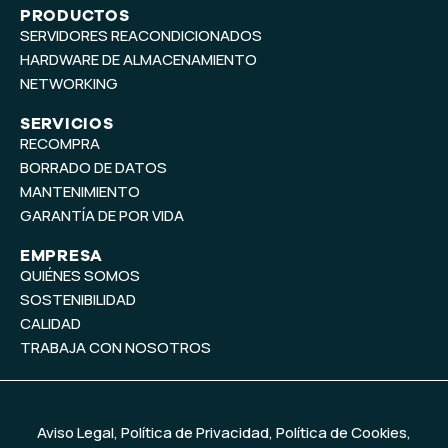
t
k
PRODUCTOS
SERVIDORES REACONDICIONADOS
u
e
b
d
HARDWARE DE ALMACENAMIENTO
e
i
NETWORKING
n
SERVICIOS
RECOMPRA
BORRADO DE DATOS
MANTENIMIENTO
GARANTÍA DE POR VIDA
EMPRESA
QUIÉNES SOMOS
SOSTENIBILIDAD
CALIDAD
TRABAJA CON NOSOTROS
Aviso Legal
,
Política de Privacidad
,
Política de Cookies
,