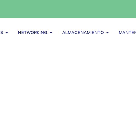
Abrir Servidores
Abrir Networking
Abrir alma
ES
NETWORKING
ALMACENAMIENTO
MANTEN