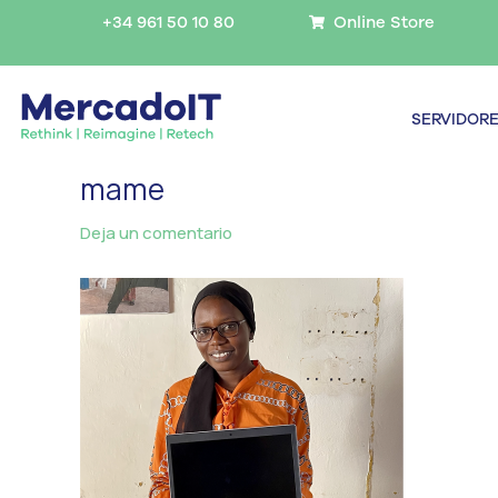
Ir
+34 961 50 10 80
Online Store
al
contenido
SERVIDOR
mame
Deja un comentario
/ Por
MercadoIT
/