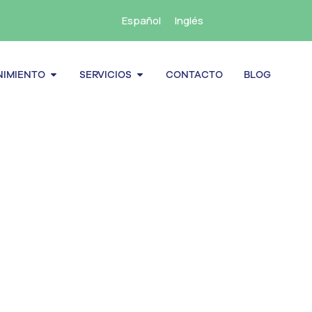
Español
Inglés
cenamiento
Abrir Mantenimiento
Abrir Servicios
IMIENTO
SERVICIOS
CONTACTO
BLOG