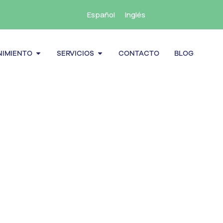
Español
Inglés
cenamiento
Abrir Mantenimiento
Abrir Servicios
IMIENTO
SERVICIOS
CONTACTO
BLOG