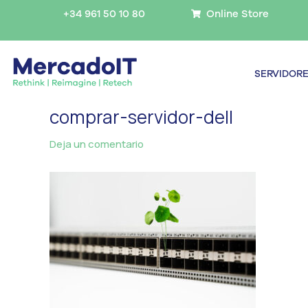
Ir
+34 961 50 10 80
Online Store
al
contenido
SERVIDOR
comprar-servidor-dell
Deja un comentario
/ Por
MercadoIT
/