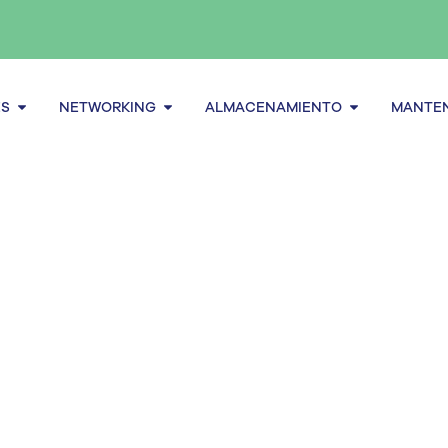
Abrir Servidores
Abrir Networking
Abrir alma
ES
NETWORKING
ALMACENAMIENTO
MANTEN