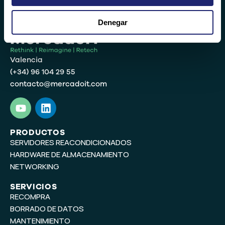
Denegar
Valencia
(+34) 96 104 29 55
contacto@mercadoit.com
Y
L
o
i
u
n
t
k
PRODUCTOS
SERVIDORES REACONDICIONADOS
u
e
b
d
HARDWARE DE ALMACENAMIENTO
e
i
NETWORKING
n
SERVICIOS
RECOMPRA
BORRADO DE DATOS
MANTENIMIENTO