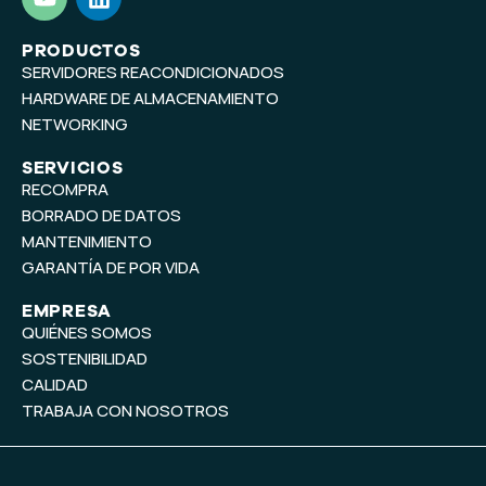
o
i
u
n
t
k
PRODUCTOS
SERVIDORES REACONDICIONADOS
u
e
b
d
HARDWARE DE ALMACENAMIENTO
e
i
NETWORKING
n
SERVICIOS
RECOMPRA
BORRADO DE DATOS
MANTENIMIENTO
GARANTÍA DE POR VIDA
EMPRESA
QUIÉNES SOMOS
SOSTENIBILIDAD
CALIDAD
TRABAJA CON NOSOTROS