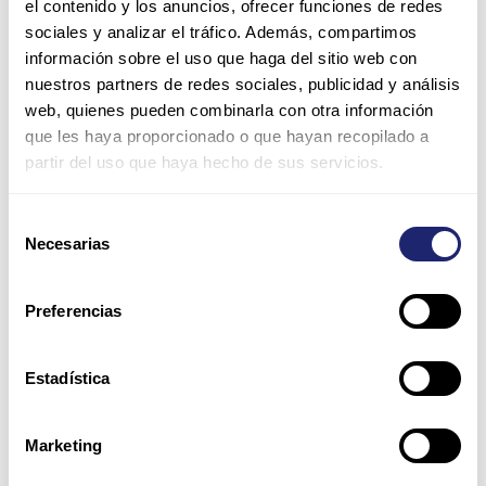
el contenido y los anuncios, ofrecer funciones de redes
sociales y analizar el tráfico. Además, compartimos
información sobre el uso que haga del sitio web con
nuestros partners de redes sociales, publicidad y análisis
web, quienes pueden combinarla con otra información
que les haya proporcionado o que hayan recopilado a
partir del uso que haya hecho de sus servicios.
Nombre*
Selección
Necesarias
de
consentimiento
Correo
electrónico*
Preferencias
Web
Estadística
Guarda mi nombre, correo electrónico y web en este
Marketing
navegador para la próxima vez que comente.