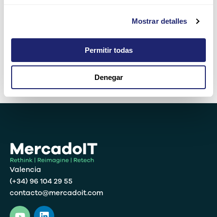
Por favor, introduce una respuesta en dígitos:
Mostrar detalles
5 × 2 =
Permitir todas
Denegar
Alternative:
Valencia
(+34) 96 104 29 55
contacto@mercadoit.com
Y
L