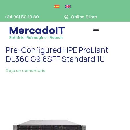
Ir
al
contenido
+34 961 50 10 80
Online Store
Pre-Configured HPE ProLiant
DL360 G9 8SFF Standard 1U
Deja un comentario
/ Por
MercadoIT
/