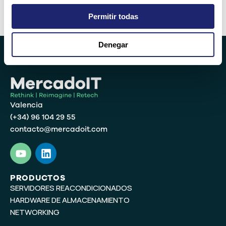
Permitir todas
Alternative:
Denegar
Valencia
(+34) 96 104 29 55
contacto@mercadoit.com
Y
L
o
i
u
n
t
k
PRODUCTOS
SERVIDORES REACONDICIONADOS
u
e
b
d
HARDWARE DE ALMACENAMIENTO
e
i
NETWORKING
n