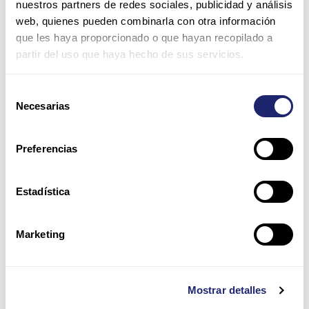
nuestros partners de redes sociales, publicidad y análisis
web, quienes pueden combinarla con otra información
Nombre*
que les haya proporcionado o que hayan recopilado a
partir del uso que haya hecho de sus servicios.
Correo
Selección
electrónico*
Necesarias
de
consentimiento
Web
Preferencias
Guarda mi nombre, correo electrónico y web en este
Estadística
navegador para la próxima vez que comente.
Por favor, introduce una respuesta en dígitos:
Marketing
uno × 2 =
Mostrar detalles