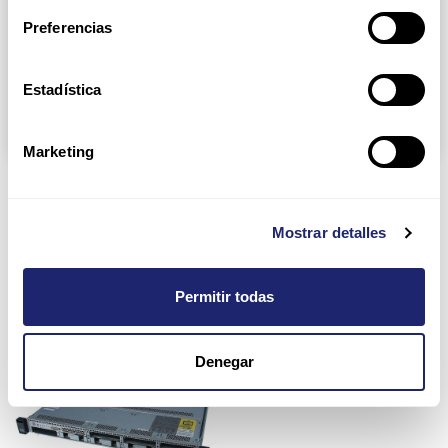
Node Server Dell 2U
Rack Server Apple 1U
Preferencias
Rack Server Cisco 1U
Rack Server Dell 1U
Rack Server Dell 2U
Rack Server Fujitsu 1U
Estadística
Rack Server HP 2U
Tower Server Dell
Marketing
Rack Server Cisco 1U
Mostrar detalles
Permitir todas
Denegar