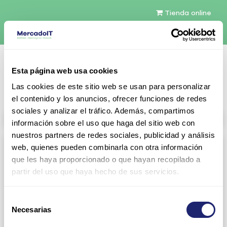
Tienda online
Español
Esta página web usa cookies
Contáctenos
Las cookies de este sitio web se usan para personalizar
el contenido y los anuncios, ofrecer funciones de redes
sociales y analizar el tráfico. Además, compartimos
All products
información sobre el uso que haga del sitio web con
nuestros partners de redes sociales, publicidad y análisis
Refurbished servers
web, quienes pueden combinarla con otra información
que les haya proporcionado o que hayan recopilado a
CTO Servers
Blade Server Cisco
partir del uso que haya hecho de sus servicios.
Blade Server Dell
Blade Server HP
Selección
BladeSystem Interconnect
BladeSystem c-Class
Necesarias
de
Components HP
consentimiento