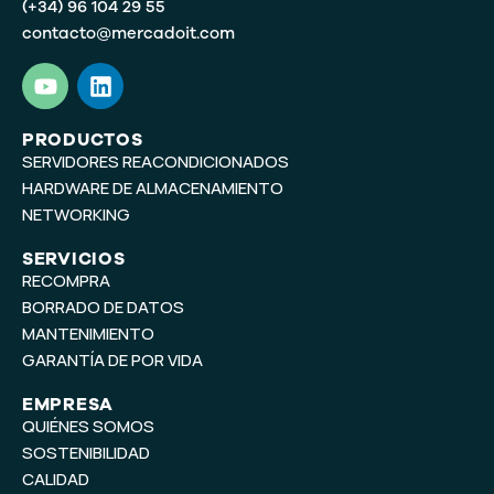
(+34) 96 104 29 55
contacto@mercadoit.com
Y
L
o
i
u
n
t
k
PRODUCTOS
SERVIDORES REACONDICIONADOS
u
e
b
d
HARDWARE DE ALMACENAMIENTO
e
i
NETWORKING
n
SERVICIOS
RECOMPRA
BORRADO DE DATOS
MANTENIMIENTO
GARANTÍA DE POR VIDA
EMPRESA
QUIÉNES SOMOS
SOSTENIBILIDAD
CALIDAD