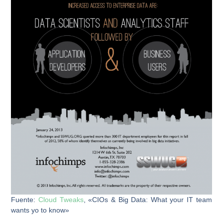
Fuente:
Cloud Tweaks
, «CIOs & Big Data: What your IT team
wants yo to know»