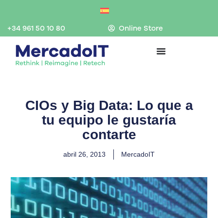
Ir
al
contenido
+34 961 50 10 80
Online Store
CIOs y Big Data: Lo que a
tu equipo le gustaría
contarte
abril 26, 2013
MercadoIT