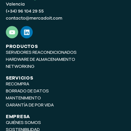
Valencia
(+34) 96 104 29 55
contacto@mercadoit.com
Y
L
o
i
u
n
t
k
PRODUCTOS
SERVIDORES REACONDICIONADOS
u
e
b
d
HARDWARE DE ALMACENAMIENTO
e
i
NETWORKING
n
SERVICIOS
RECOMPRA
BORRADO DE DATOS
MANTENIMIENTO
GARANTÍA DE POR VIDA
EMPRESA
QUIÉNES SOMOS
SOSTENIBILIDAD