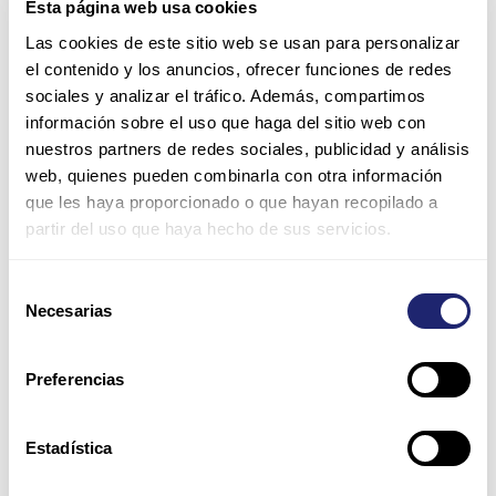
Esta página web usa cookies
abril de 2015 para todos los accionistas registrados al cierre
Las cookies de este sitio web se usan para personalizar
del día 2 de abril.
el contenido y los anuncios, ofrecer funciones de redes
Así que por lo que parece con Cisco todos salimos ganando.
Ant
Sig
sociales y analizar el tráfico. Además, compartimos
información sobre el uso que haga del sitio web con
nuestros partners de redes sociales, publicidad y análisis
ANTERIOR
SIGUIENTE
web, quienes pueden combinarla con otra información
que les haya proporcionado o que hayan recopilado a
partir del uso que haya hecho de sus servicios.
Selección
Necesarias
de
consentimiento
POST RELACIONADOS
Preferencias
Estadística