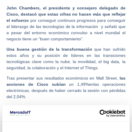
John Chambers, el presidente y consejero delegado de
Cisco, destacó que estas cifras no hacen más que reflejar
el esfuerzo
por conseguir continuos progresos para conseguir
el liderazgo de las tecnologías de la información y señaló que
a pesar del entorno económico convulso a nivel mundial el
negocio tiene un “buen comportamiento”.
Una buena gestión de la transformación
que han sufrido
estos años y su posición de líderes en las transiciones
tecnológicas clave como la nube, la movilidad, el big data, la
seguridad, la colaboración y el Internet of Things.
Tras presentar sus resultados económicos en Wall Street,
las
acciones de Cisco subían
un 1,49%enlas operaciones
electrónicas, después de haber cerrado la sesión con pérdidas
del 2,04%.
Cisco aumenta el dividendo trimestral en efectivo
Cisco también ha anunciado que su Consejo de Administración
declaró un dividendo trimestral de 0,21$ por acción ordinaria
un pequeño incremento de 2 centavos americanos sobre
dividendos del trimestre anterior, que se pagará el día 22 de