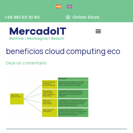
Ir
al
contenido
+34 961 50 10 80
Online Store
beneficios cloud computing eco
Deja un comentario
/ Por
MercadoIT
/