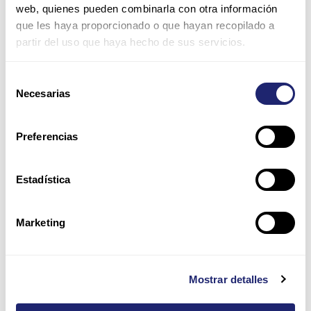
Nombre*
web, quienes pueden combinarla con otra información
que les haya proporcionado o que hayan recopilado a
partir del uso que haya hecho de sus servicios.
Correo
electrónico*
Selección
Necesarias
de
Web
consentimiento
Preferencias
Guarda mi nombre, correo electrónico y web en este
navegador para la próxima vez que comente.
Estadística
Por favor, introduce una respuesta en dígitos:
Marketing
dieciocho − 8 =
Mostrar detalles