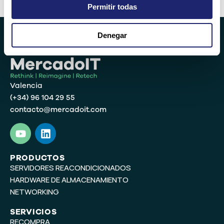
Alternative:
Permitir todas
Denegar
Valencia
(+34) 96 104 29 55
contacto@mercadoit.com
Y
L
o
i
u
n
t
k
PRODUCTOS
SERVIDORES REACONDICIONADOS
u
e
b
d
HARDWARE DE ALMACENAMIENTO
e
i
NETWORKING
n
SERVICIOS
RECOMPRA