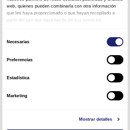
Nombre*
web, quienes pueden combinarla con otra información
que les haya proporcionado o que hayan recopilado a
partir del uso que haya hecho de sus servicios.
Correo
electrónico*
Selección
Necesarias
de
Web
consentimiento
Preferencias
Guarda mi nombre, correo electrónico y web en este
Estadística
navegador para la próxima vez que comente.
Por favor, introduce una respuesta en dígitos:
Marketing
1 × 5 =
Mostrar detalles