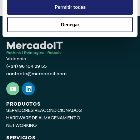
Alternative:
Permitir todas
Denegar
Valencia
(+34) 96 104 29 55
contacto@mercadoit.com
Y
L
o
i
u
n
t
k
PRODUCTOS
SERVIDORES REACONDICIONADOS
u
e
b
d
HARDWARE DE ALMACENAMIENTO
e
i
NETWORKING
n
SERVICIOS