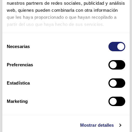
nuestros partners de redes sociales, publicidad y análisis
web, quienes pueden combinarla con otra información
Nombre*
que les haya proporcionado o que hayan recopilado a
partir del uso que haya hecho de sus servicios.
Correo
Selección
electrónico*
Necesarias
de
consentimiento
Web
Preferencias
Guarda mi nombre, correo electrónico y web en este
Estadística
navegador para la próxima vez que comente.
Por favor, introduce una respuesta en dígitos:
Marketing
5 × cinco =
Mostrar detalles