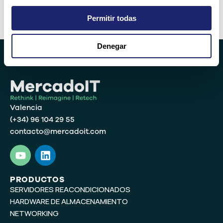
Permitir todas
Alternative:
Denegar
Valencia
(+34) 96 104 29 55
contacto@mercadoit.com
Y
L
o
i
u
n
t
k
PRODUCTOS
SERVIDORES REACONDICIONADOS
u
e
b
d
HARDWARE DE ALMACENAMIENTO
e
i
NETWORKING
n