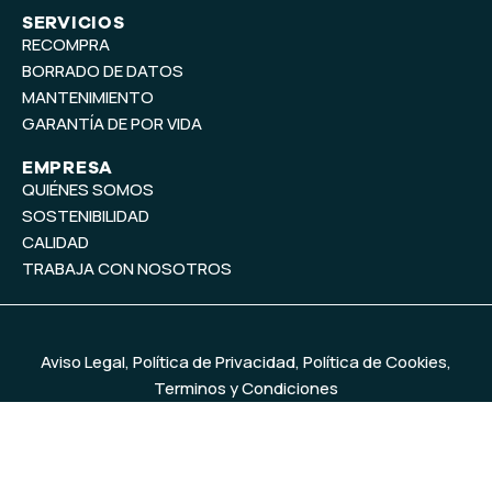
SERVICIOS
RECOMPRA
BORRADO DE DATOS
MANTENIMIENTO
GARANTÍA DE POR VIDA
EMPRESA
QUIÉNES SOMOS
SOSTENIBILIDAD
CALIDAD
TRABAJA CON NOSOTROS
Aviso Legal
,
Política de Privacidad
,
Política de Cookies
,
Terminos y Condiciones
© 2026
MercadoIT
. Todos los derechos reservados. Diseño y
desarrollo web
Baobab Marketing