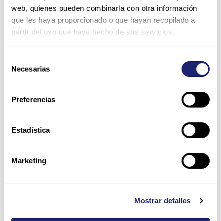
Nombre*
web, quienes pueden combinarla con otra información
que les haya proporcionado o que hayan recopilado a
partir del uso que haya hecho de sus servicios.
Correo
electrónico*
Selección
Necesarias
de
Web
consentimiento
Preferencias
Guarda mi nombre, correo electrónico y web en este
navegador para la próxima vez que comente.
Estadística
Por favor, introduce una respuesta en dígitos:
Marketing
11 − 8 =
Mostrar detalles