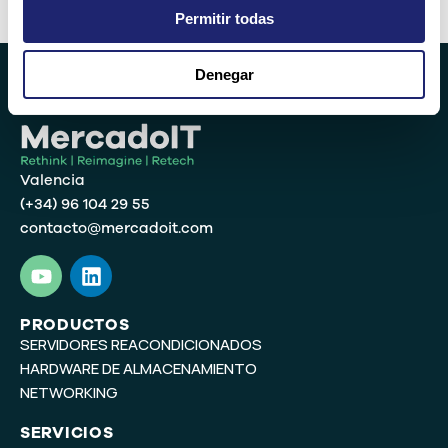
Alternative:
Permitir todas
Denegar
Valencia
(+34) 96 104 29 55
contacto@mercadoit.com
Y
L
o
i
u
n
t
k
PRODUCTOS
SERVIDORES REACONDICIONADOS
u
e
b
d
HARDWARE DE ALMACENAMIENTO
e
i
NETWORKING
n
SERVICIOS