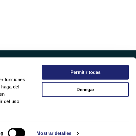
Permitir todas
EMPRESA
er funciones
QUIÉNES SOMOS
 haga del
Denegar
SOSTENIBILIDAD
den
CALIDAD
r del uso
TRABAJA CON NOSOTROS
ng
Mostrar detalles