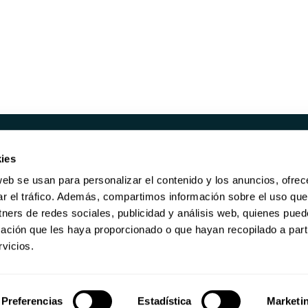
ies
UCTOS
SERVICIOS
web se usan para personalizar el contenido y los anuncios, ofrec
ORES REACONDICIONADOS
RECOMPRA
ar el tráfico. Además, compartimos información sobre el uso que
RE DE ALMACENAMIENTO
BORRADO DE DATOS
tners de redes sociales, publicidad y análisis web, quienes pue
KING
MANTENIMIENTO
ación que les haya proporcionado o que hayan recopilado a parti
GARANTÍA DE POR VIDA
vicios.
Preferencias
Estadística
Marketi