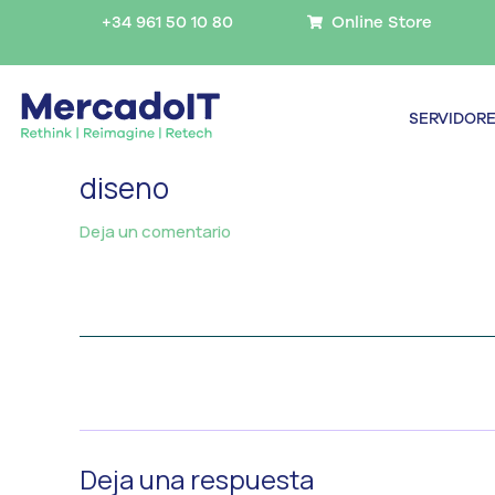
Ir
+34 961 50 10 80
Online Store
al
contenido
SERVIDOR
diseno
Deja un comentario
/ Por
MercadoIT
/
←
Medios anterior
Deja una respuesta