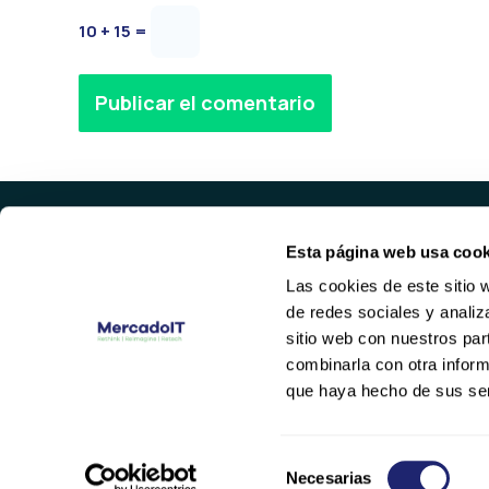
10 + 15 =
Alternative:
Esta página web usa cook
PROD
Las cookies de este sitio 
SERVID
de redes sociales y analiz
HARDWA
Valencia
sitio web con nuestros par
NETWOR
(+34) 96 104 29 55
combinarla con otra inform
contacto@mercadoit.com
que haya hecho de sus ser
Y
L
o
i
u
n
Selección
Necesarias