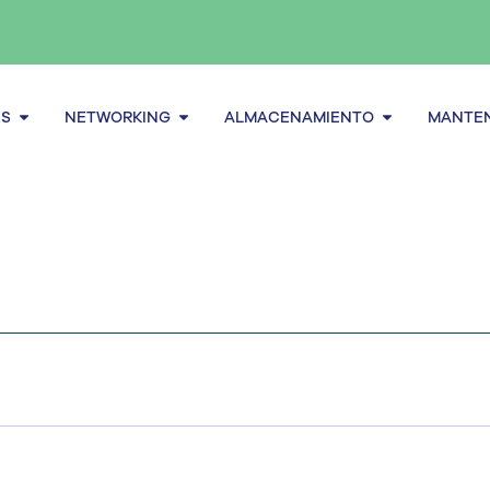
Abrir Servidores
Abrir Networking
Abrir alma
ES
NETWORKING
ALMACENAMIENTO
MANTEN