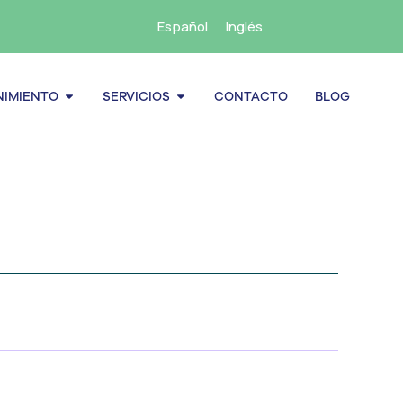
Español
Inglés
cenamiento
Abrir Mantenimiento
Abrir Servicios
IMIENTO
SERVICIOS
CONTACTO
BLOG