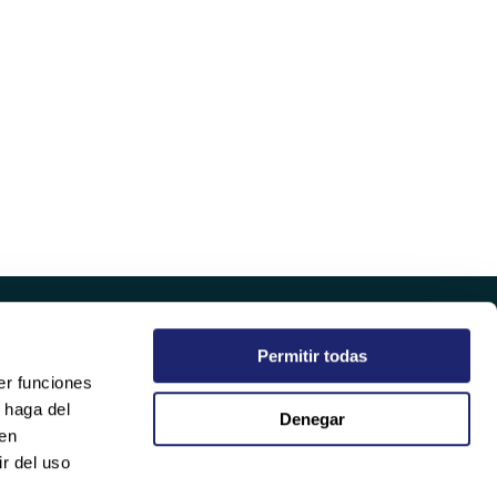
Permitir todas
EMPRESA
er funciones
QUIÉNES SOMOS
 haga del
Denegar
SOSTENIBILIDAD
den
CALIDAD
r del uso
TRABAJA CON NOSOTROS