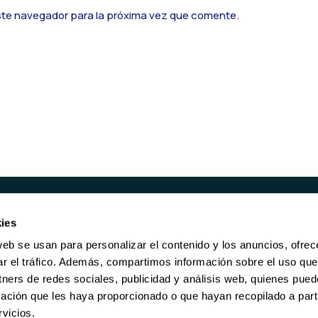
ste navegador para la próxima vez que comente.
ies
UCTOS
SERVICIOS
web se usan para personalizar el contenido y los anuncios, ofrec
ORES REACONDICIONADOS
RECOMPRA
ar el tráfico. Además, compartimos información sobre el uso que
RE DE ALMACENAMIENTO
BORRADO DE DATOS
tners de redes sociales, publicidad y análisis web, quienes pue
KING
MANTENIMIENTO
ación que les haya proporcionado o que hayan recopilado a parti
GARANTÍA DE POR VIDA
vicios.