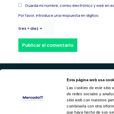
Guarda mi nombre, correo electrónico y web en e
Por favor, introduce una respuesta en dígitos:
tres + diez =
Alternative:
Esta página web usa cook
PROD
Las cookies de este sitio 
SERVID
de redes sociales y analiz
HARDWA
Valencia
sitio web con nuestros par
NETWOR
(+34) 96 104 29 55
combinarla con otra inform
contacto@mercadoit.com
que haya hecho de sus ser