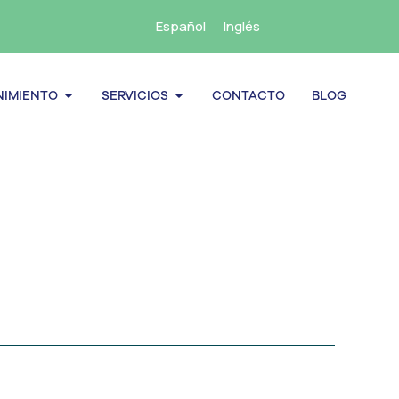
Español
Inglés
cenamiento
Abrir Mantenimiento
Abrir Servicios
IMIENTO
SERVICIOS
CONTACTO
BLOG