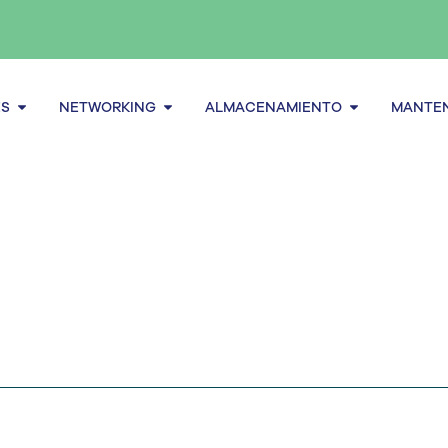
Abrir Servidores
Abrir Networking
Abrir alma
ES
NETWORKING
ALMACENAMIENTO
MANTEN