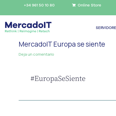
Ir
+34 961 50 10 80
Online Store
al
contenido
SERVIDOR
MercadoIT Europa se siente
Deja un comentario
/ Por
MercadoIT
/
←
Medios anterior