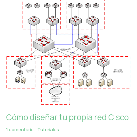
diseñar
tu
propia
red
Cisco
Cómo diseñar tu propia red Cisco
1 comentario
/
Tutoriales
/
MercadoIT