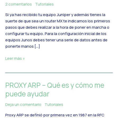
configurar
2 comentarios
/
Tutoriales
/
MercadoIT
router
Si ya has recibido tu equipo Juniper y además tienes la
Juniper
suerte de que sea un router MX te indicamos los primeros
de
pasos que debes realizar a la hora de poner en marcha o
la
configurar tu equipo. Para la configuración inicial de los
serie
equipos Junos debes tener una serie de datos antes de
MX
ponerte manos […]
Leer más »
PROXY ARP – Qué es y cómo me
PROXY
ARP
puede ayudar
–
Qué
Deja un comentario
/
Tutoriales
/
MercadoIT
es
Proxy ARP se definió por primera vez en 1987 en la RFC
y