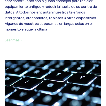
servidores? Estos son algunos consejos para reciclar
medioambiente
equipamiento antiguo y reducir la huella de su centro de
datos. A todos nos encantan nuestros teléfonos
inteligentes, ordenadores, tabletas u otros dispositivos.
Algunos de nosotros esperamos en largas colas en el
momento en que la última
Leer más »
Soluciones
FTTH:
Cómo
mantener
seguro
tu
servidor