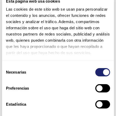
Esta página web usa cookies
Como
Las cookies de este sitio web se usan para personalizar
convertirte
el contenido y los anuncios, ofrecer funciones de redes
en
sociales y analizar el tráfico. Además, compartimos
partner
información sobre el uso que haga del sitio web con
de
nuestros partners de redes sociales, publicidad y análisis
cisco
web, quienes pueden combinarla con otra información
que les haya proporcionado o que hayan recopilado a
partir del uso que haya hecho de sus servicios.
Selección
Como convertirte en partner de
Necesarias
de
consentimiento
cisco
Preferencias
1 comentario
/
Tutoriales
/
MercadoIT
Si deseas convertirte en partner registrado de cisco, cisco
Estadística
Partner Registration te proporciona una guía en pdf para
que puedas comenzar el registro online. ¿Qué me aporta