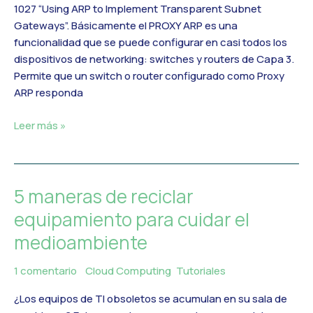
1027 “Using ARP to Implement Transparent Subnet
cómo
Gateways”. Básicamente el PROXY ARP es una
me
funcionalidad que se puede configurar en casi todos los
puede
dispositivos de networking: switches y routers de Capa 3.
ayudar
Permite que un switch o router configurado como Proxy
ARP responda
Leer más »
5 maneras de reciclar
5
maneras
equipamiento para cuidar el
de
medioambiente
reciclar
equipamiento
1 comentario
/
Cloud Computing
,
Tutoriales
/
MercadoIT
para
cuidar
¿Los equipos de TI obsoletos se acumulan en su sala de
el