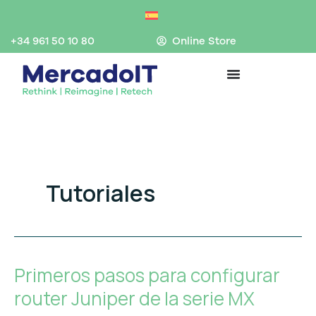
Ir
al
contenido
+34 961 50 10 80
Online Store
Tutoriales
Primeros pasos para configurar
Primeros
pasos
router Juniper de la serie MX
para