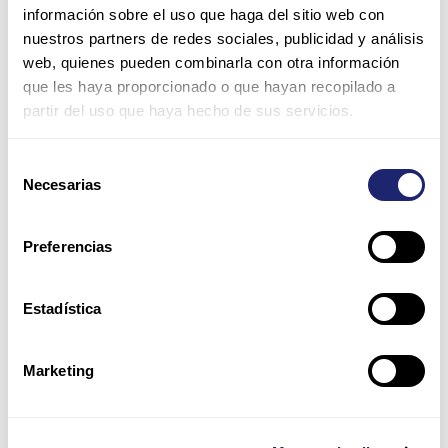
información sobre el uso que haga del sitio web con
Name*
nuestros partners de redes sociales, publicidad y análisis
web, quienes pueden combinarla con otra información
que les haya proporcionado o que hayan recopilado a
Email*
partir del uso que haya hecho de sus servicios.
Selección
Website
Necesarias
de
consentimiento
Save my name, email, and website in this browser for
Preferencias
the next time I comment.
Estadística
Please enter an answer in digits:
2 + eighteen =
Marketing