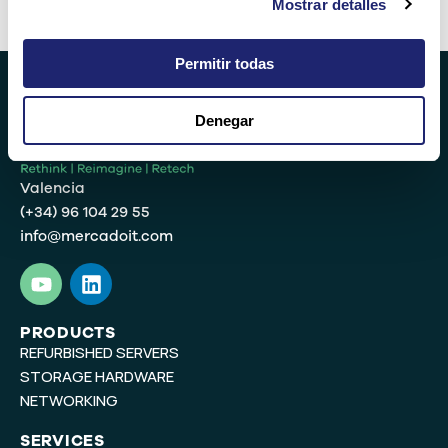
Mostrar detalles
Alternative:
Permitir todas
Denegar
Valencia
(+34) 96 104 29 55
info@mercadoit.com
Y
L
o
i
u
n
t
k
PRODUCTS
REFURBISHED SERVERS
u
e
b
d
STORAGE HARDWARE
e
i
NETWORKING
n
SERVICES