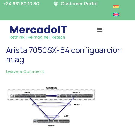
Skip
+34 961 50 10 80
Customer Portal
to
content
Arista 7050SX-64 configuarción
mlag
Leave a Comment
/ By
MercadoIT
/