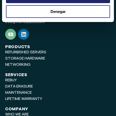
Valencia
Denegar
(+34) 96 104 29 55
info@mercadoit.com
Y
L
o
i
u
n
t
k
PRODUCTS
REFURBISHED SERVERS
u
e
b
d
STORAGE HARDWARE
e
i
NETWORKING
n
SERVICES
REBUY
DATA ERASURE
MAINTENANCE
LIFETIME WARRANTY
COMPANY
WHO WE ARE