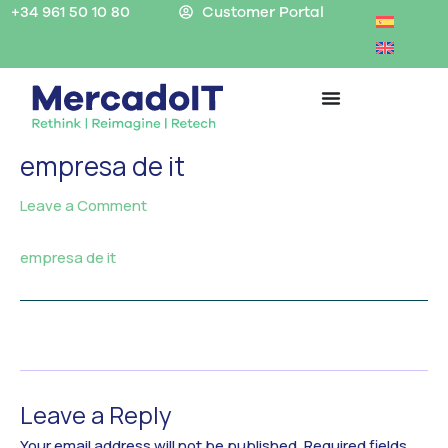
Skip
+34 961 50 10 80
Customer Portal
to
content
empresa de it
Leave a Comment
/ By
MercadoIT
/
empresa de it
←
Previous Media
Leave a Reply
Your email address will not be published.
Required fields