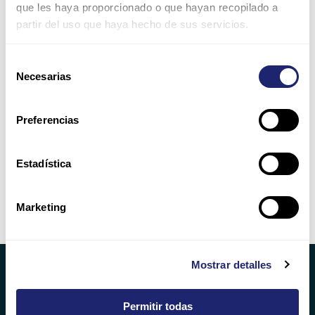
que les haya proporcionado o que hayan recopilado a
Website
partir del uso que haya hecho de sus servicios.
Selección
Save my name, email, and website in this browser for
Necesarias
de
the next time I comment.
consentimiento
Please enter an answer in digits:
Preferencias
13 + eight =
Estadística
Marketing
Alternative:
Mostrar detalles
Permitir todas