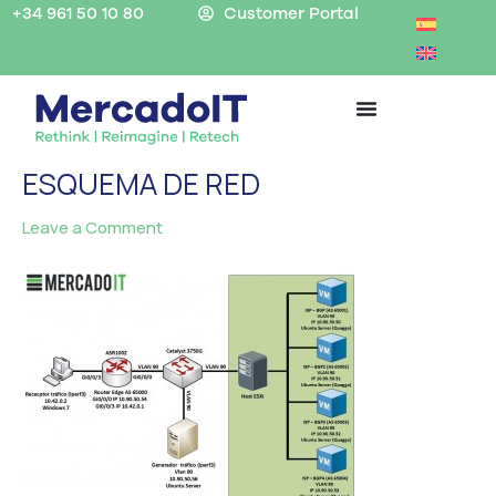
Skip
+34 961 50 10 80
Customer Portal
to
content
ESQUEMA DE RED
Leave a Comment
/ By
MercadoIT
/