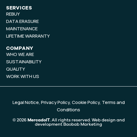
n
SERVICES
REBUY
DATA ERASURE
MAINTENANCE
LIFETIME WARRANTY
COMPANY
WHO WE ARE
SUSTAINABILITY
QUALITY
WORK WITH US
Legal Notice
,
Privacy Policy
,
Cookie Policy
,
Terms and
Conditions
© 2026
MercadoIT
. All rights reserved. Web design and
development
Baobab Marketing