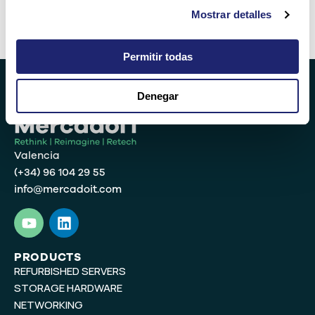
Mostrar detalles
Alternative:
Permitir todas
Denegar
Valencia
(+34) 96 104 29 55
info@mercadoit.com
Y
L
o
i
u
n
t
k
PRODUCTS
REFURBISHED SERVERS
u
e
b
d
STORAGE HARDWARE
e
i
NETWORKING