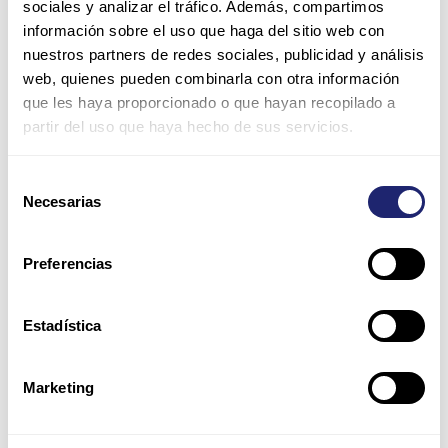
sociales y analizar el tráfico. Además, compartimos
información sobre el uso que haga del sitio web con
Name*
nuestros partners de redes sociales, publicidad y análisis
web, quienes pueden combinarla con otra información
que les haya proporcionado o que hayan recopilado a
Email*
partir del uso que haya hecho de sus servicios.
Selección
Website
Necesarias
de
consentimiento
Preferencias
Save my name, email, and website in this browser for
the next time I comment.
Estadística
Please enter an answer in digits:
Marketing
seventeen − 14 =