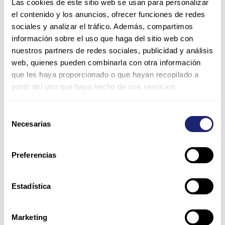
Las cookies de este sitio web se usan para personalizar
el contenido y los anuncios, ofrecer funciones de redes
sociales y analizar el tráfico. Además, compartimos
información sobre el uso que haga del sitio web con
nuestros partners de redes sociales, publicidad y análisis
web, quienes pueden combinarla con otra información
Name*
que les haya proporcionado o que hayan recopilado a
partir del uso que haya hecho de sus servicios.
Email*
Selección
Necesarias
de
consentimiento
Website
Preferencias
Save my name, email, and website in this browser for
Estadística
the next time I comment.
Marketing
Please enter an answer in digits: