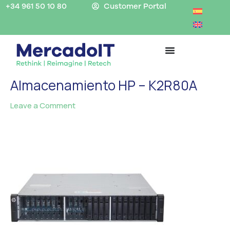
Skip
+34 961 50 10 80
Customer Portal
to
content
Almacenamiento HP – K2R80A
Leave a Comment
/ By
MercadoIT
/