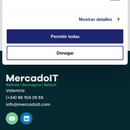
six + three =
Mostrar detalles
Permitir todas
Alternative:
Denegar
Valencia
(+34) 96 104 29 55
info@mercadoit.com
Y
L
o
i
u
n