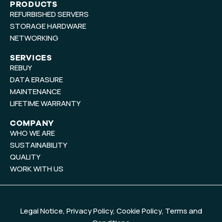
t
k
PRODUCTS
REFURBISHED SERVERS
u
e
b
d
STORAGE HARDWARE
e
i
NETWORKING
n
SERVICES
REBUY
DATA ERASURE
MAINTENANCE
LIFETIME WARRANTY
COMPANY
WHO WE ARE
SUSTAINABILITY
QUALITY
WORK WITH US
Legal Notice
,
Privacy Policy
,
Cookie Policy
,
Terms and