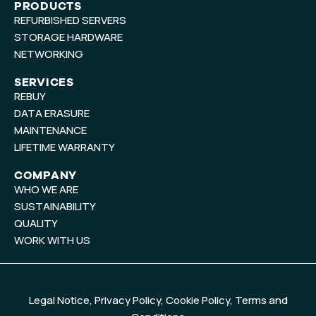
t
k
PRODUCTS
REFURBISHED SERVERS
u
e
b
d
STORAGE HARDWARE
e
i
NETWORKING
n
SERVICES
REBUY
DATA ERASURE
MAINTENANCE
LIFETIME WARRANTY
COMPANY
WHO WE ARE
SUSTAINABILITY
QUALITY
WORK WITH US
Legal Notice
,
Privacy Policy
,
Cookie Policy
,
Terms and