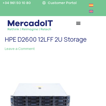
Skip
+34 961 50 10 80
Customer Portal
to
content
HPE D2600 12LFF 2U Storage
Leave a Comment
/ By
MercadoIT
/