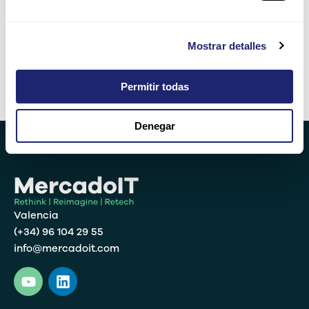
14 − 4 =
Mostrar detalles
Permitir todas
Alternative:
Denegar
Valencia
(+34) 96 104 29 55
info@mercadoit.com
Y
L
o
i
u
n