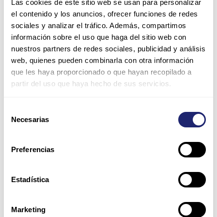
Las cookies de este sitio web se usan para personalizar
el contenido y los anuncios, ofrecer funciones de redes
sociales y analizar el tráfico. Además, compartimos
información sobre el uso que haga del sitio web con
nuestros partners de redes sociales, publicidad y análisis
web, quienes pueden combinarla con otra información
Name*
que les haya proporcionado o que hayan recopilado a
partir del uso que haya hecho de sus servicios.
Email*
Selección
Necesarias
de
consentimiento
Website
Preferencias
Save my name, email, and website in this browser for
Estadística
the next time I comment.
Marketing
Please enter an answer in digits: