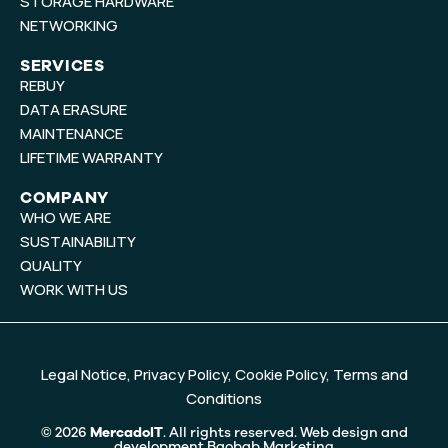
b
d
STORAGE HARDWARE
e
i
NETWORKING
n
SERVICES
REBUY
DATA ERASURE
MAINTENANCE
LIFETIME WARRANTY
COMPANY
WHO WE ARE
SUSTAINABILITY
QUALITY
WORK WITH US
Legal Notice
,
Privacy Policy
,
Cookie Policy
,
Terms and
Conditions
© 2026
MercadoIT
. All rights reserved. Web design and
development
Baobab Marketing