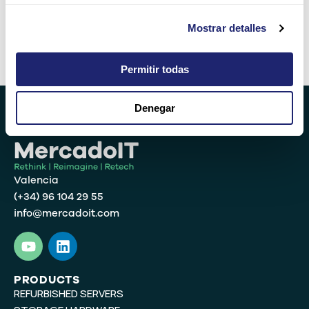
Mostrar detalles
Alternative:
Permitir todas
Denegar
Valencia
(+34) 96 104 29 55
info@mercadoit.com
Y
L
o
i
u
n
t
k
PRODUCTS
REFURBISHED SERVERS
u
e