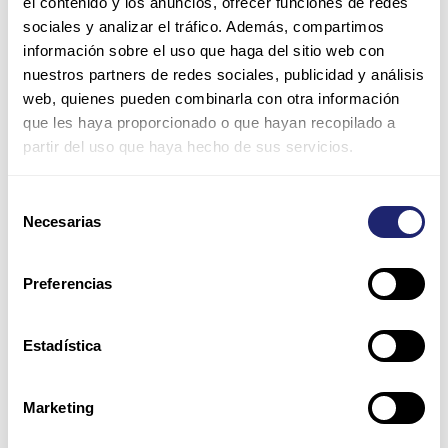
el contenido y los anuncios, ofrecer funciones de redes
sociales y analizar el tráfico. Además, compartimos
información sobre el uso que haga del sitio web con
nuestros partners de redes sociales, publicidad y análisis
Name*
web, quienes pueden combinarla con otra información
que les haya proporcionado o que hayan recopilado a
partir del uso que haya hecho de sus servicios.
Email*
Selección
Necesarias
de
Website
consentimiento
Preferencias
Save my name, email, and website in this browser for
the next time I comment.
Estadística
Please enter an answer in digits:
Marketing
4 − two =