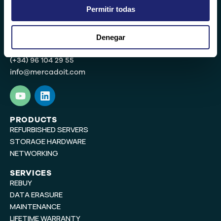
Permitir todas
Denegar
Valencia
(+34) 96 104 29 55
info@mercadoit.com
Y
L
o
i
u
n
t
k
PRODUCTS
REFURBISHED SERVERS
u
e
b
d
STORAGE HARDWARE
e
i
NETWORKING
n
SERVICES
REBUY
DATA ERASURE
MAINTENANCE
LIFETIME WARRANTY