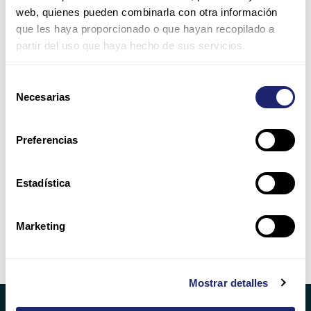
Email*
web, quienes pueden combinarla con otra información
que les haya proporcionado o que hayan recopilado a
partir del uso que haya hecho de sus servicios.
Website
Selección
Necesarias
de
Save my name, email, and website in this browser for
consentimiento
the next time I comment.
Preferencias
Please enter an answer in digits:
Estadística
one × two =
Marketing
Alternative:
Mostrar detalles