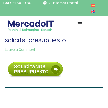
Skip
+34 961 50 10 80
Customer Portal
to
content
solicita-presupuesto
Leave a Comment
/ By
MercadoIT
/
←
Previous Media