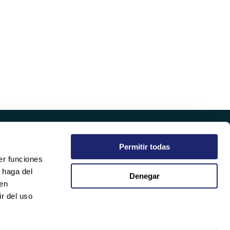
Permitir todas
COMPANY
er funciones
WHO WE ARE
 haga del
Denegar
SUSTAINABILITY
den
QUALITY
r del uso
WORK WITH US