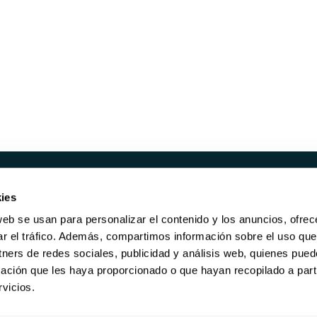
ies
UCTS
SERVICES
web se usan para personalizar el contenido y los anuncios, ofrec
SHED SERVERS
REBUY
ar el tráfico. Además, compartimos información sobre el uso que
E HARDWARE
DATA ERASURE
tners de redes sociales, publicidad y análisis web, quienes pue
KING
MAINTENANCE
ación que les haya proporcionado o que hayan recopilado a parti
LIFETIME WARRANTY
vicios.