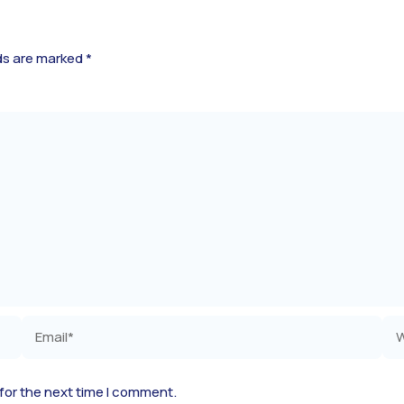
lds are marked
*
Email*
Web
for the next time I comment.