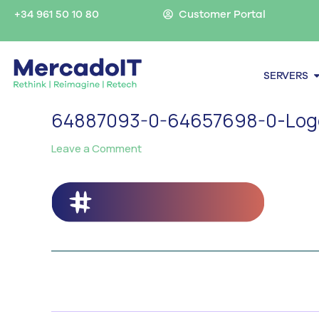
Skip
+34 961 50 10 80
Customer Portal
to
content
O
SERVERS
64887093-0-64657698-0-Log
Leave a Comment
/ By
MercadoIT
/
←
Previous Media