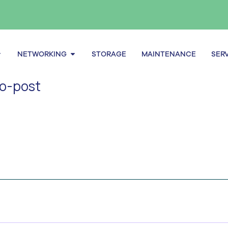
pen Servers
Open Networking
NETWORKING
STORAGE
MAINTENANCE
SER
o-post