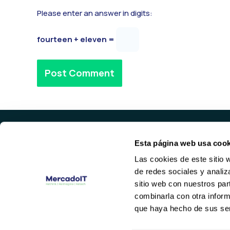
Please enter an answer in digits:
fourteen + eleven =
Alternative:
Esta página web usa cook
PROD
Las cookies de este sitio 
REFURBI
de redes sociales y analiz
STORAG
Valencia
sitio web con nuestros par
NETWOR
(+34) 96 104 29 55
combinarla con otra inform
info@mercadoit.com
que haya hecho de sus ser
Y
L