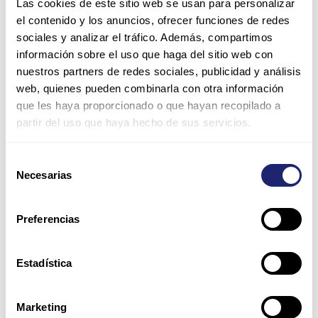
Las cookies de este sitio web se usan para personalizar
el contenido y los anuncios, ofrecer funciones de redes
sociales y analizar el tráfico. Además, compartimos
información sobre el uso que haga del sitio web con
nuestros partners de redes sociales, publicidad y análisis
web, quienes pueden combinarla con otra información
Name*
que les haya proporcionado o que hayan recopilado a
partir del uso que haya hecho de sus servicios.
Email*
Selección
Necesarias
de
consentimiento
Website
Preferencias
Save my name, email, and website in this browser for
Estadística
the next time I comment.
Marketing
Please enter an answer in digits: