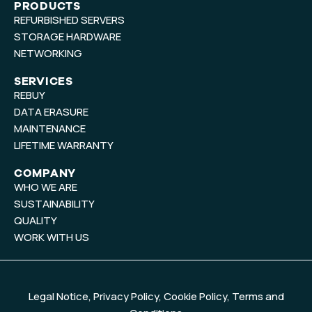
t
k
PRODUCTS
REFURBISHED SERVERS
u
e
b
d
STORAGE HARDWARE
e
i
NETWORKING
n
SERVICES
REBUY
DATA ERASURE
MAINTENANCE
LIFETIME WARRANTY
COMPANY
WHO WE ARE
SUSTAINABILITY
QUALITY
WORK WITH US
Legal Notice
,
Privacy Policy
,
Cookie Policy
,
Terms and