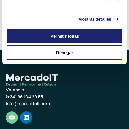
5 + 13 =
Mostrar detalles
Permitir todas
Alternative:
Denegar
Valencia
(+34) 96 104 29 55
info@mercadoit.com
Y
L
o
i
u
n