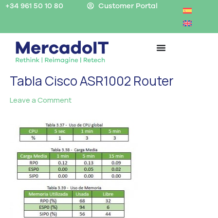
Skip
+34 961 50 10 80
Customer Portal
to
content
Tabla Cisco ASR1002 Router
Leave a Comment
/ By
MercadoIT
/