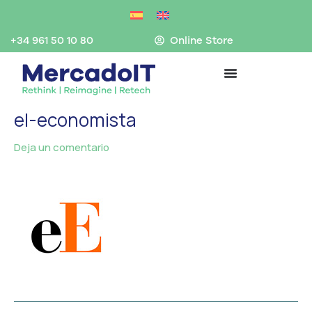
Ir
al
contenido
+34 961 50 10 80
Online Store
el-economista
Deja un comentario
/ Por
MercadoIT
/