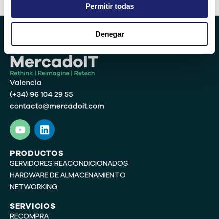
Permitir todas
Denegar
Valencia
(+34) 96 104 29 55
contacto@mercadoit.com
Y
L
o
i
u
n
t
k
PRODUCTOS
SERVIDORES REACONDICIONADOS
u
e
b
d
HARDWARE DE ALMACENAMIENTO
e
i
NETWORKING
n
SERVICIOS
RECOMPRA