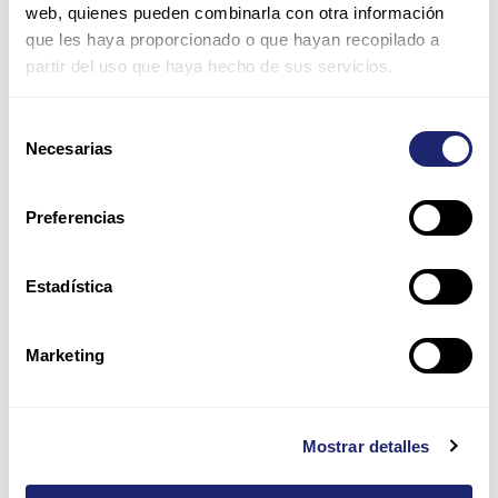
Nombre*
web, quienes pueden combinarla con otra información
que les haya proporcionado o que hayan recopilado a
partir del uso que haya hecho de sus servicios.
Correo
electrónico*
Selección
Necesarias
de
Web
consentimiento
Preferencias
Guarda mi nombre, correo electrónico y web en este
navegador para la próxima vez que comente.
Estadística
Por favor, introduce una respuesta en dígitos:
Marketing
diecisiete − 7 =
Mostrar detalles
Alternative: