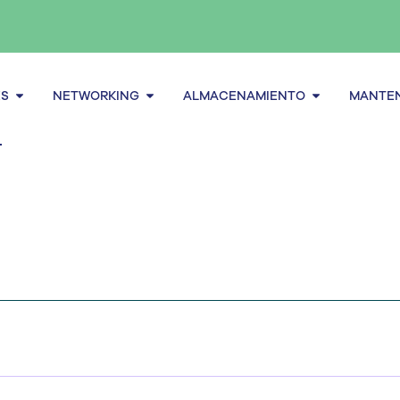
Abrir Servidores
Abrir Networking
Abrir alma
ES
NETWORKING
ALMACENAMIENTO
MANTEN
T