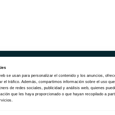
ies
UCTOS
SERVICIOS
web se usan para personalizar el contenido y los anuncios, ofrec
ORES REACONDICIONADOS
RECOMPRA
ar el tráfico. Además, compartimos información sobre el uso que
RE DE ALMACENAMIENTO
BORRADO DE DATOS
tners de redes sociales, publicidad y análisis web, quienes pue
KING
MANTENIMIENTO
ación que les haya proporcionado o que hayan recopilado a parti
GARANTÍA DE POR VIDA
vicios.