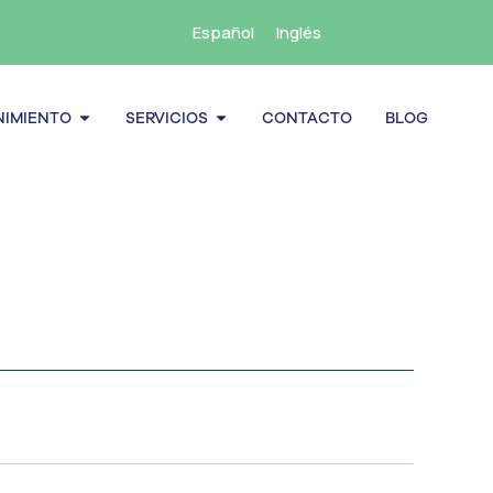
Español
Inglés
cenamiento
Abrir Mantenimiento
Abrir Servicios
IMIENTO
SERVICIOS
CONTACTO
BLOG