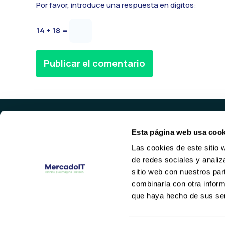
Por favor, introduce una respuesta en dígitos:
14 + 18 =
Alternative:
Esta página web usa cook
PROD
Las cookies de este sitio 
SERVID
de redes sociales y analiz
HARDWA
Valencia
sitio web con nuestros par
NETWOR
(+34) 96 104 29 55
combinarla con otra inform
contacto@mercadoit.com
que haya hecho de sus ser
Y
L
o
i