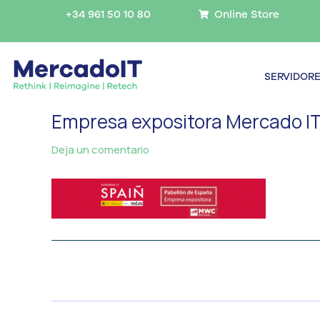
Ir
+34 961 50 10 80
Online Store
al
contenido
SERVIDOR
Empresa expositora Mercado I
Deja un comentario
/ Por
MercadoIT
/
←
Medios anterior