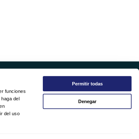
Permitir todas
EMPRESA
er funciones
QUIÉNES SOMOS
 haga del
Denegar
SOSTENIBILIDAD
den
CALIDAD
r del uso
TRABAJA CON NOSOTROS