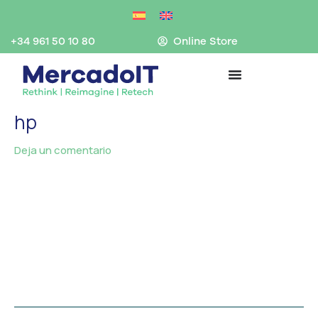
Ir
al
contenido
+34 961 50 10 80
Online Store
hp
Deja un comentario
/ Por
MercadoIT
/