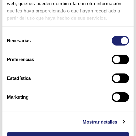
Nombre*
web, quienes pueden combinarla con otra información
que les haya proporcionado o que hayan recopilado a
partir del uso que haya hecho de sus servicios.
Correo
electrónico*
Selección
Necesarias
de
Web
consentimiento
Preferencias
Guarda mi nombre, correo electrónico y web en este
navegador para la próxima vez que comente.
Estadística
Por favor, introduce una respuesta en dígitos:
Marketing
cinco × 1 =
Mostrar detalles
Alternative: