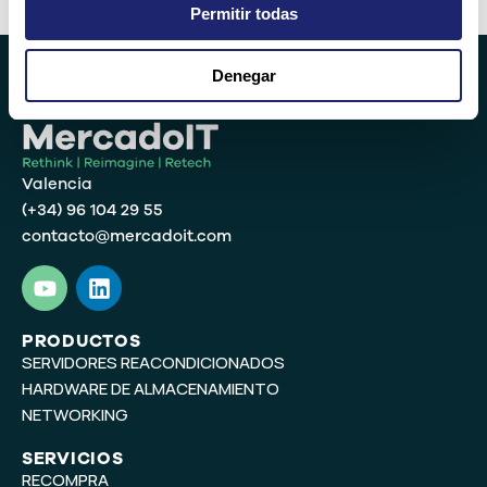
Permitir todas
Denegar
Valencia
(+34) 96 104 29 55
contacto@mercadoit.com
Y
L
o
i
u
n
t
k
PRODUCTOS
SERVIDORES REACONDICIONADOS
u
e
b
d
HARDWARE DE ALMACENAMIENTO
e
i
NETWORKING
n
SERVICIOS
RECOMPRA