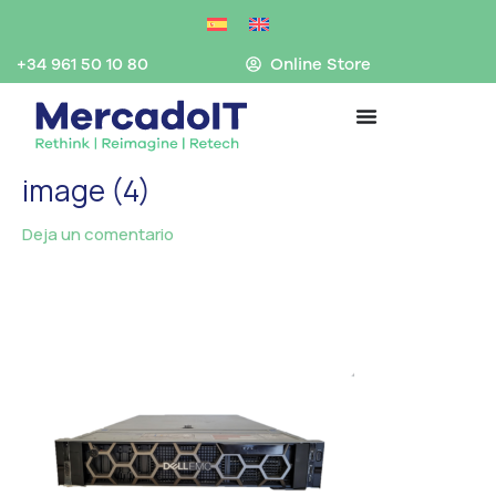
Ir
al
contenido
+34 961 50 10 80
Online Store
image (4)
Deja un comentario
/ Por
MercadoIT
/