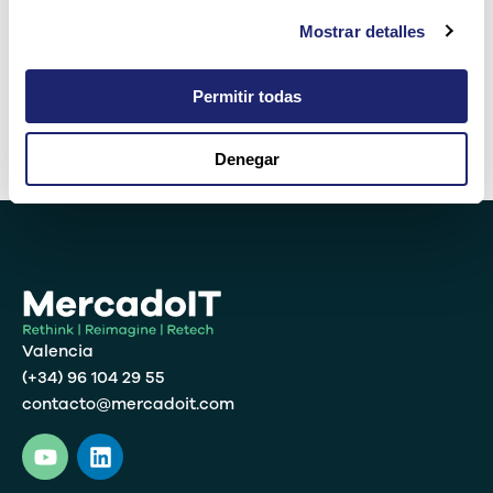
Mostrar detalles
quince − catorce =
Permitir todas
Denegar
Alternative:
Valencia
(+34) 96 104 29 55
contacto@mercadoit.com
Y
L
o
i
u
n