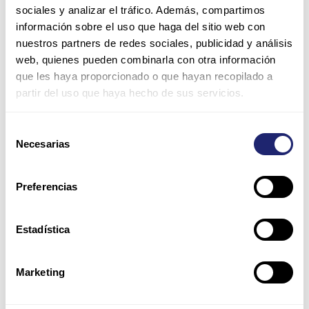
sociales y analizar el tráfico. Además, compartimos
información sobre el uso que haga del sitio web con
nuestros partners de redes sociales, publicidad y análisis
web, quienes pueden combinarla con otra información
que les haya proporcionado o que hayan recopilado a
partir del uso que haya hecho de sus servicios.
Nombre*
Selección
Necesarias
de
Correo
consentimiento
electrónico*
Preferencias
Web
Estadística
Guarda mi nombre, correo electrónico y web en este
Marketing
navegador para la próxima vez que comente.
Por favor, introduce una respuesta en dígitos: