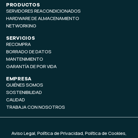
t
k
PRODUCTOS
SERVIDORES REACONDICIONADOS
u
e
b
d
HARDWARE DE ALMACENAMIENTO
e
i
NETWORKING
n
SERVICIOS
RECOMPRA
BORRADO DE DATOS
MANTENIMIENTO
GARANTÍA DE POR VIDA
EMPRESA
QUIÉNES SOMOS
SOSTENIBILIDAD
CALIDAD
TRABAJA CON NOSOTROS
Aviso Legal
,
Política de Privacidad
,
Política de Cookies
,