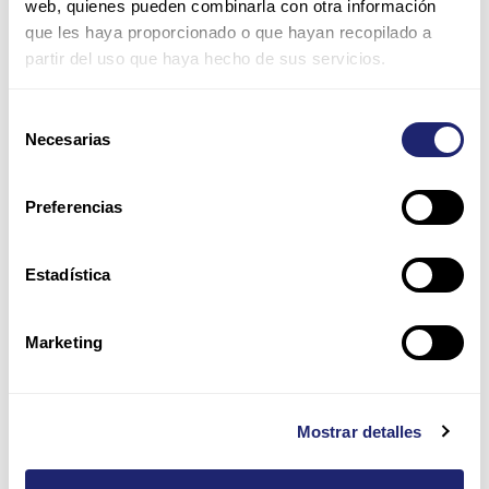
web, quienes pueden combinarla con otra información
que les haya proporcionado o que hayan recopilado a
partir del uso que haya hecho de sus servicios.
Correo
electrónico*
Selección
Necesarias
de
Web
consentimiento
Preferencias
Guarda mi nombre, correo electrónico y web en este
navegador para la próxima vez que comente.
Estadística
Por favor, introduce una respuesta en dígitos:
Marketing
cuatro × uno =
Mostrar detalles
Alternative: