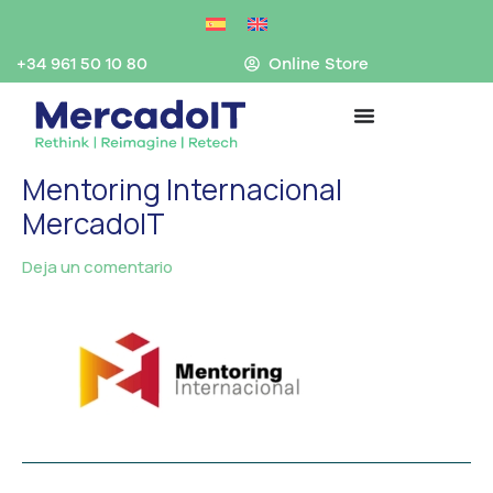
Ir
al
contenido
+34 961 50 10 80
Online Store
Mentoring Internacional
MercadoIT
Deja un comentario
/ Por
MercadoIT
/