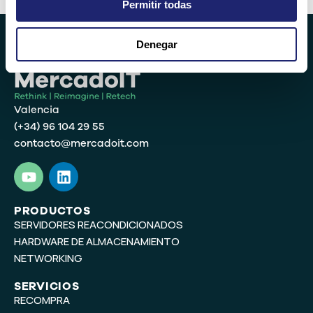
Permitir todas
Denegar
Valencia
(+34) 96 104 29 55
contacto@mercadoit.com
Y
L
o
i
u
n
t
k
PRODUCTOS
SERVIDORES REACONDICIONADOS
u
e
b
d
HARDWARE DE ALMACENAMIENTO
e
i
NETWORKING
n
SERVICIOS
RECOMPRA