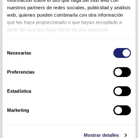
información sobre el uso que haga del sitio web con
nuestros partners de redes sociales, publicidad y análisis
web, quienes pueden combinarla con otra información
que les haya proporcionado o que hayan recopilado a
Nombre*
partir del uso que haya hecho de sus servicios.
Correo
Selección
Necesarias
electrónico*
de
consentimiento
Web
Preferencias
Estadística
Guarda mi nombre, correo electrónico y web en este
navegador para la próxima vez que comente.
Marketing
Por favor, introduce una respuesta en dígitos:
19 + diecisiete =
Mostrar detalles