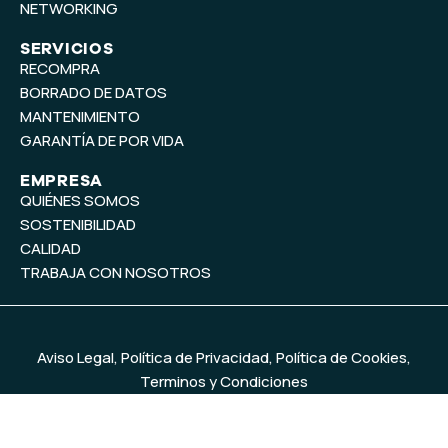
e
i
NETWORKING
n
SERVICIOS
RECOMPRA
BORRADO DE DATOS
MANTENIMIENTO
GARANTÍA DE POR VIDA
EMPRESA
QUIÉNES SOMOS
SOSTENIBILIDAD
CALIDAD
TRABAJA CON NOSOTROS
Aviso Legal
,
Política de Privacidad
,
Política de Cookies
,
Terminos y Condiciones
© 2026
MercadoIT
. Todos los derechos reservados. Diseño y
desarrollo web
Baobab Marketing