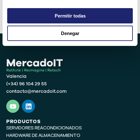
Permitir todas
Alternative:
Denegar
Valencia
(+34) 96 104 29 55
contacto@mercadoit.com
Y
L
o
i
u
n
t
k
PRODUCTOS
SERVIDORES REACONDICIONADOS
u
e
b
d
HARDWARE DE ALMACENAMIENTO