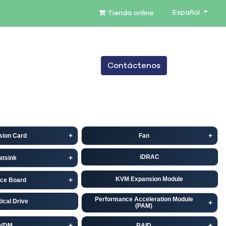
Español
Tienda online
0
Contáctenos
TENIMIENTO
SERVICIOS
BLOG
sion Card
Fan
iDRAC
atsink
KVM Expansion Module
ace Board
Performance Acceleration Module
ical Drive
(PAM)
VDM
RAID