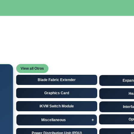
SERVIDORES
NETWORKING
ALMACENAMIENTO
MAN
View all Otros
Blade Fabric Extender
Expan
Graphics Card
He
iKVM Switch Module
Interf
Opt
Miscellaneous
Power Distribution Unit (PDU)
P