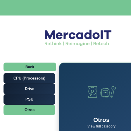
Back
CPU (Processors)
Drive
PSU
Otros
Otros
View full category