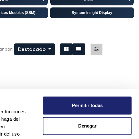
vices Modules (SSM)
System Insight Display
isco
EMC
niper
Destacado
r por:
Permitir todas
er funciones
 haga del
Denegar
den
r del uso