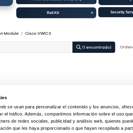
Security Ser
Rail Kit
Dell
C
on Module
Cisco VWIC3
HP-Aruba
Ju
Ordena
(1 encontrado)
ies
web se usan para personalizar el contenido y los anuncios, ofrec
ar el tráfico. Además, compartimos información sobre el uso que
tners de redes sociales, publicidad y análisis web, quienes pue
ación que les haya proporcionado o que hayan recopilado a parti