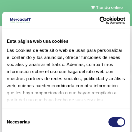
Tienda online
Español
Esta página web usa cookies
Contáctenos
Las cookies de este sitio web se usan para personalizar
el contenido y los anuncios, ofrecer funciones de redes
sociales y analizar el tráfico. Además, compartimos
All products
información sobre el uso que haga del sitio web con
nuestros partners de redes sociales, publicidad y análisis
Refurbished servers
web, quienes pueden combinarla con otra información
que les haya proporcionado o que hayan recopilado a
CTO Servers
Blade Server Cisco
partir del uso que haya hecho de sus servicios.
Blade Server Dell
Blade Server HP
Selección
BladeSystem Interconnect
BladeSystem c-Class
Necesarias
de
Components HP
consentimiento