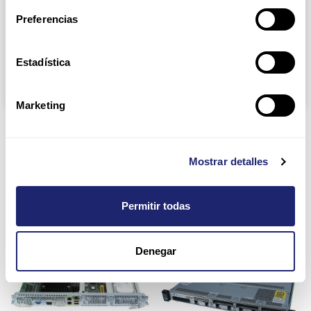
Node Server Dell 2U
Rack Server Apple 1U
Preferencias
Rack Server Cisco 1U
Rack Server Dell 1U
Rack Server Dell 2U
Rack Server Fujitsu 1U
Estadística
Rack Server HP 2U
Tower Server Dell
Marketing
CTO Servers
Mostrar detalles
Permitir todas
Denegar