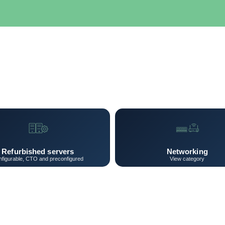
SERVIDORES
NETWORKING
ALMACENAMIENTO
MAN
Refurbished servers
Networking
figurable, CTO and preconfigured
View category