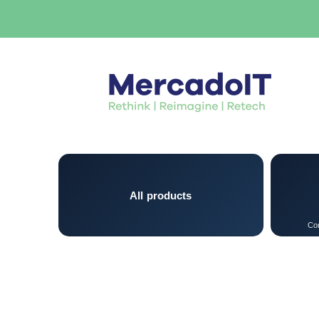
All products
Con