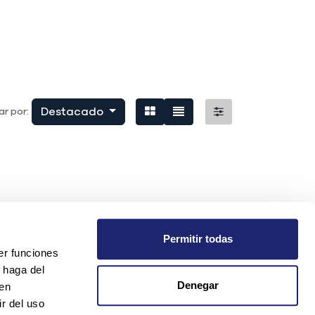
Destacado
r por:
Permitir todas
er funciones
 haga del
Denegar
den
r del uso