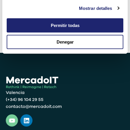
Mostrar detalles
uno × dos =
Permitir todas
Denegar
Alternative:
Valencia
(+34) 96 104 29 55
contacto@mercadoit.com
Y
L
o
i
u
n