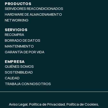
t
k
PRODUCTOS
SERVIDORES REACONDICIONADOS
u
e
b
d
HARDWARE DE ALMACENAMIENTO
e
i
NETWORKING
n
SERVICIOS
RECOMPRA
BORRADO DE DATOS
MANTENIMIENTO
GARANTÍA DE POR VIDA
EMPRESA
QUIÉNES SOMOS
SOSTENIBILIDAD
CALIDAD
TRABAJA CON NOSOTROS
Aviso Legal
,
Política de Privacidad
,
Política de Cookies
,