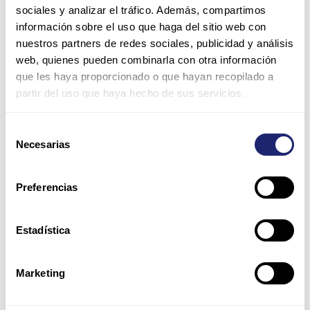
sociales y analizar el tráfico. Además, compartimos
información sobre el uso que haga del sitio web con
nuestros partners de redes sociales, publicidad y análisis
web, quienes pueden combinarla con otra información
que les haya proporcionado o que hayan recopilado a
partir del uso que haya hecho de sus servicios.
Nombre*
Selección
Necesarias
de
Correo
consentimiento
electrónico*
Preferencias
Web
Estadística
Guarda mi nombre, correo electrónico y web en este
Marketing
navegador para la próxima vez que comente.
Por favor, introduce una respuesta en dígitos: