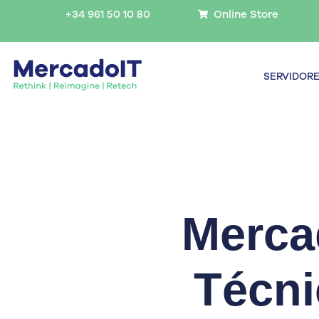
Ir
+34 961 50 10 80
Online Store
al
contenido
SERVIDOR
Merca
Técni