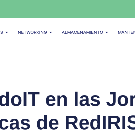
Abrir Servidores
Abrir Networking
Abrir alma
ES
NETWORKING
ALMACENAMIENTO
MANTEN
doIT en las Jo
cas de RedIRI