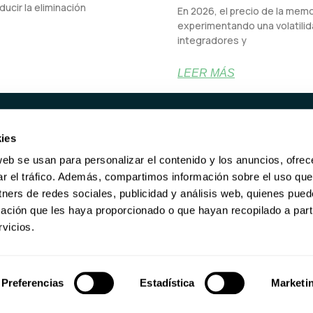
ucir la eliminación
En 2026, el precio de la mem
experimentando una volatilida
integradores y
LEER MÁS
ies
UCTOS
SERVICIOS
web se usan para personalizar el contenido y los anuncios, ofrec
ORES REACONDICIONADOS
RECOMPRA
ar el tráfico. Además, compartimos información sobre el uso que
RE DE ALMACENAMIENTO
BORRADO DE DATOS
tners de redes sociales, publicidad y análisis web, quienes pue
KING
MANTENIMIENTO
ación que les haya proporcionado o que hayan recopilado a parti
GARANTÍA DE POR VIDA
vicios.
Preferencias
Estadística
Marketi