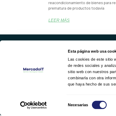
reacondicionamiento de bienes para red
prematura de productos todavía
LEER MÁS
Esta página web usa cook
PROD
Las cookies de este sitio 
SERVID
de redes sociales y analiz
HARDWA
Valencia
sitio web con nuestros par
NETWOR
(+34) 96 104 29 55
combinarla con otra inform
contacto@mercadoit.com
que haya hecho de sus ser
Y
L
o
i
u
n
Selección
Necesarias
t
k
de
u
e
consentimiento