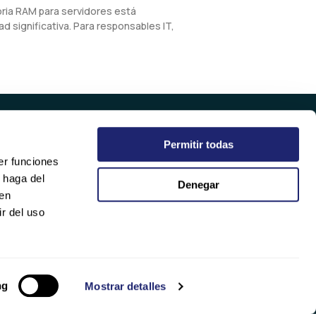
oria RAM para servidores está
d significativa. Para responsables IT,
Permitir todas
EMPRESA
er funciones
QUIÉNES SOMOS
 haga del
Denegar
SOSTENIBILIDAD
den
CALIDAD
r del uso
TRABAJA CON NOSOTROS
ng
Mostrar detalles