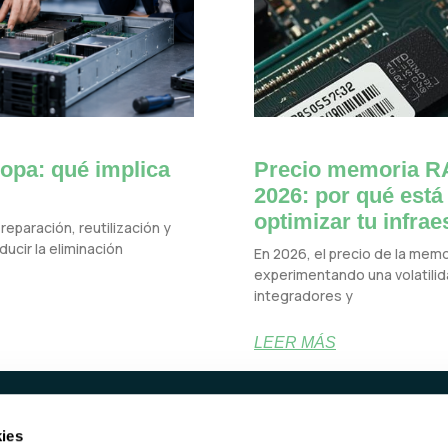
opa: qué implica
Precio memoria RA
2026: por qué está
optimizar tu infrae
reparación, reutilización y
ucir la eliminación
En 2026, el precio de la mem
experimentando una volatilida
integradores y
LEER MÁS
ies