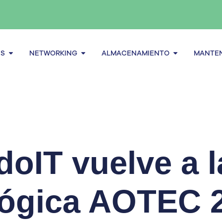
Abrir Servidores
Abrir Networking
Abrir alma
ES
NETWORKING
ALMACENAMIENTO
MANTEN
oIT vuelve a l
ógica AOTEC 