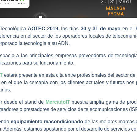
 Tecnológica
AOTEC 2019
, los días
30 y 31 de mayo
en el
erencia en el sector de los operadores locales de telecomunic
orporado la tecnología a su ADN.
pacio a las principales empresas proveedoras de tecnología
icaciones para su funcionamiento.
IT
estará presente en esta cita entre profesionales del sector d
 en el que la cercanía con los clientes actuales y futuros no
rios.
r desde el stand de
MercadoIT
nuestra amplia gama de produc
gradores o prestadores de servicios de telecomunicaciones (ISP
iendo
equipamiento reacondicionado
de las mejores marcas 
r. Además, estamos apostando por el desarrollo de servicios c