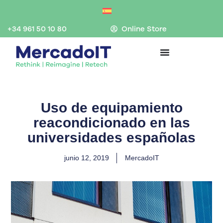
Ir
al
contenido
+34 961 50 10 80
Online Store
Uso de equipamiento
reacondicionado en las
universidades españolas
junio 12, 2019
MercadoIT