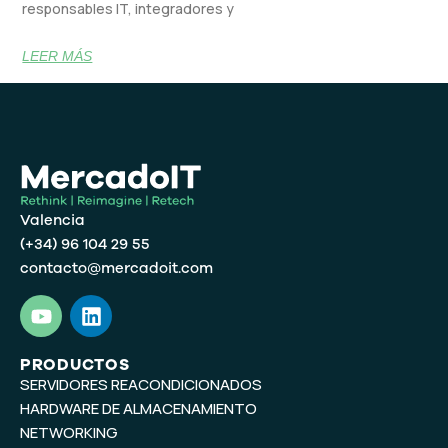
responsables IT, integradores y
LEER MÁS
Valencia
(+34) 96 104 29 55
contacto@mercadoit.com
Y
L
o
i
u
n
t
k
PRODUCTOS
SERVIDORES REACONDICIONADOS
u
e
b
d
HARDWARE DE ALMACENAMIENTO
e
i
NETWORKING