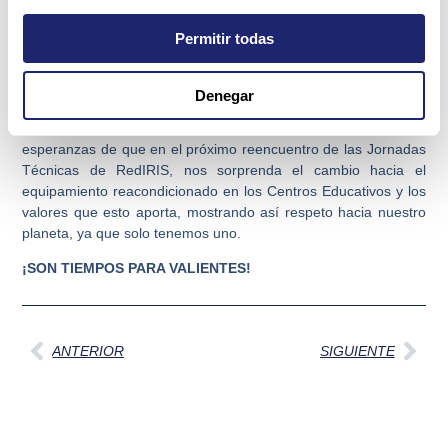
que sí que apuestan por el uso del equipamiento
reacondicionado y promueven junto con nosotros una de las
Permitir todas
opciones para cuidar el medio ambiente de una manera
inteligente.
Denegar
Desde MercadoIT ponemos todos los esfuerzos, para que
haya menos residuos electrónicos en España. Tenemos
esperanzas de que en el próximo reencuentro de las Jornadas
Técnicas de RedIRIS, nos sorprenda el cambio hacia el
equipamiento reacondicionado en los Centros Educativos y los
valores que esto aporta, mostrando así respeto hacia nuestro
planeta, ya que solo tenemos uno.
¡SON TIEMPOS PARA VALIENTES!
Ant
Sig
ANTERIOR
SIGUIENTE