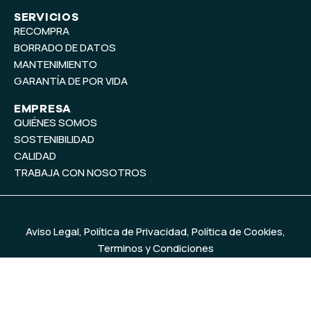
n
SERVICIOS
RECOMPRA
BORRADO DE DATOS
MANTENIMIENTO
GARANTÍA DE POR VIDA
EMPRESA
QUIÉNES SOMOS
SOSTENIBILIDAD
CALIDAD
TRABAJA CON NOSOTROS
Aviso Legal
,
Política de Privacidad
,
Política de Cookies
,
Terminos y Condiciones
© 2026
MercadoIT
. Todos los derechos reservados. Diseño y
desarrollo web
Baobab Marketing