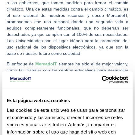
a los gobiernos, que tomen medidas para frenar el cambio
climático. Una de estas medidas contra el cambio climático, es
el uso racional de nuestros recursos y desde MercadoIT,
promovemos ese uso racional dando una segunda vida a
equipos completamente funcionales, que no deberían ser
desechados ya que cumplen con el 100% de sus necesidades.
Las Universidades son el lugar idóneo para la promoción del
uso racional de los dispositivos electrónicos, ya que son la
base de nuestro futuro como sociedad
El enfoque de
MercadoIT
siempre ha sido el de mejor valor y,
como tal, trabajar con los centros educativos para desarrollar
soluciones que satisfagan sus necesidades y presupuestos.
Ventajas del uso de equipamiento reacondicionado.
Hay muchos beneficios al comprar equipamiento
reacondicionado para las Univerisdades:
Esta página web usa cookies
Las cookies de este sitio web se usan para personalizar
Todos los equipos reacondicionados provienen de
negocios y de fabricantes bien conocidos y confiables
el contenido y los anuncios, ofrecer funciones de redes
(equipos de primeras marcas con los más altos
sociales y analizar el tráfico. Además, compartimos
estándares de calidad).
información sobre el uso que haga del sitio web con