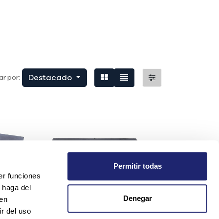
Destacado
r por:
Permitir todas
er funciones
 haga del
Denegar
den
r del uso