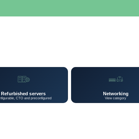
SERVIDORES
NETWORKING
ALMACENAMIENTO
MAN
Refurbished servers
Networking
figurable, CTO and preconfigured
View category