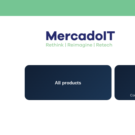
All products
Con