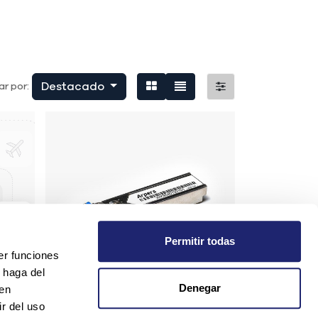
Destacado
r por:
Permitir todas
er funciones
 haga del
Denegar
den
r del uso