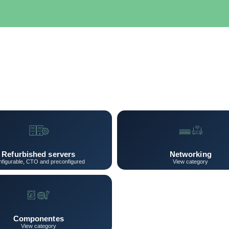
SERVIDORES
NETWORKING
ALMACENAMIENTO
MAN
Refurbished servers
Networking
figurable, CTO and preconfigured
View category
Componentes
View category