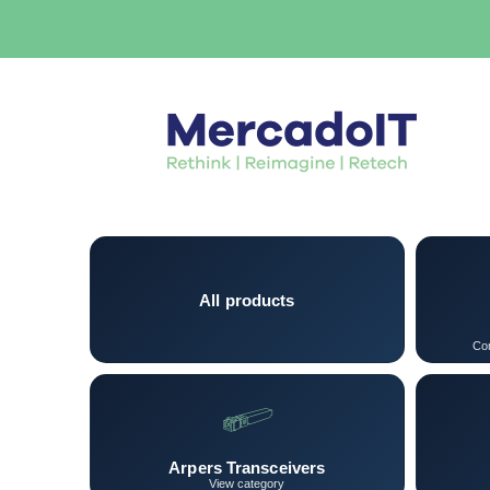
All products
Con
Arpers Transceivers
View category