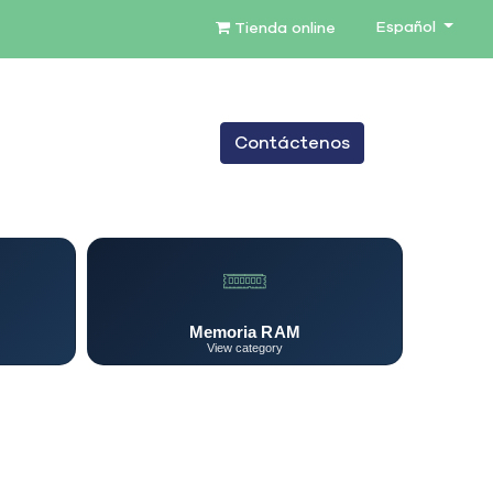
Español
Tienda online
0
Contáctenos
TENIMIENTO
SERVICIOS
BLOG
Memoria RAM
View category