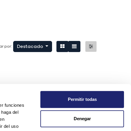
Destacado
r por:
Permitir todas
er funciones
 haga del
Denegar
den
r del uso