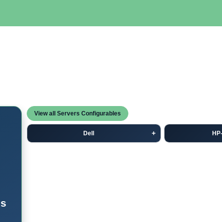
SERVIDORES
NETWORKING
ALMACENAMIENTO
MAN
View all Servers Configurables
Dell
HP
es