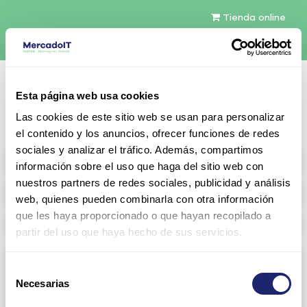
Tienda online
Español
Esta página web usa cookies
Contáctenos
Las cookies de este sitio web se usan para personalizar
el contenido y los anuncios, ofrecer funciones de redes
sociales y analizar el tráfico. Además, compartimos
All products
información sobre el uso que haga del sitio web con
nuestros partners de redes sociales, publicidad y análisis
Refurbished servers
web, quienes pueden combinarla con otra información
que les haya proporcionado o que hayan recopilado a
Storage Configurable
partir del uso que haya hecho de sus servicios.
Networking
Selección
Necesarias
View all
Arista
de
consentimiento