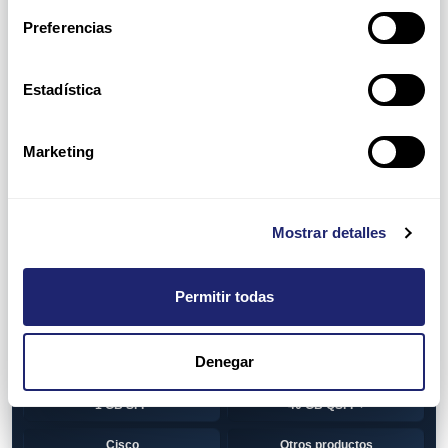
Switch
7010T Series
Preferencias
7048T Series
7050Q series
7050QX Series
7050S Series
Estadística
7050SX Series
7050T Series
Marketing
7050TX Series
7050TX2 Series
7060SX2 Series
7150S Series
Mostrar detalles
7280SE Series
7280SR Series
7280SRA Series
7280TR Series
Permitir todas
7500 Series
7500E Series Line Card
Denegar
7500R Series Line Card
Transceiver
1 GB SFP
40 GB QSFP+
Cisco
Otros productos