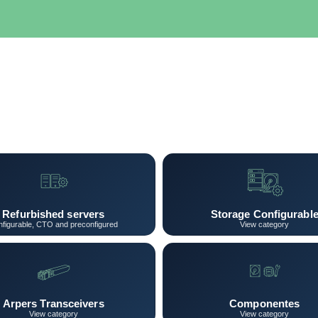
SERVIDORES
NETWORKING
ALMACENAMIENTO
MAN
Refurbished servers
Storage Configurabl
figurable, CTO and preconfigured
View category
Arpers Transceivers
Componentes
View category
View category