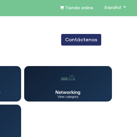
Español
Tienda online
0
Contáctenos
TENIMIENTO
SERVICIOS
BLOG
e
Networking
View category