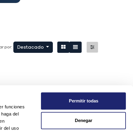
Destacado
r por:
Permitir todas
er funciones
 haga del
Denegar
den
r del uso