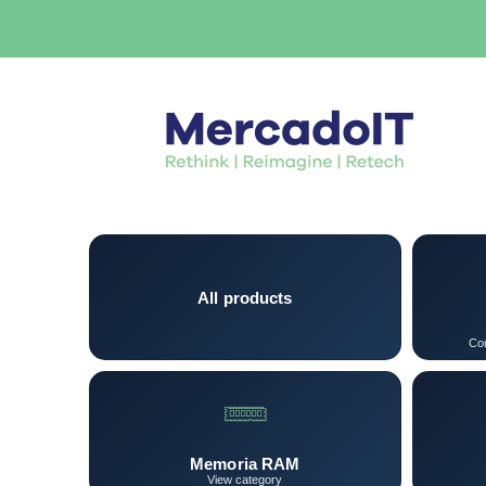
All products
Con
Memoria RAM
View category