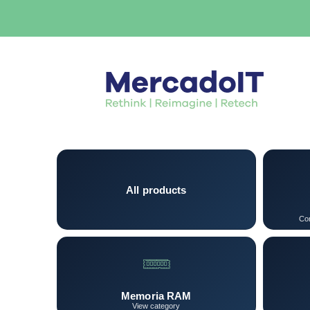
All products
Con
Memoria RAM
View category