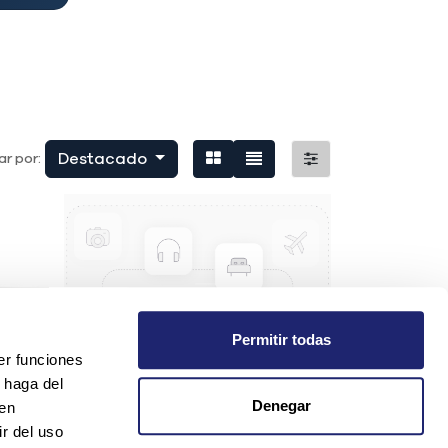
Destacado
r por:
Permitir todas
er funciones
 haga del
Denegar
den
r del uso