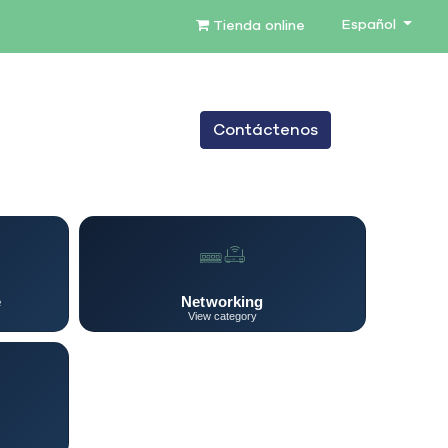
Español
Tienda online
0
Contáctenos
TENIMIENTO
SERVICIOS
BLOG
e
Networking
View category