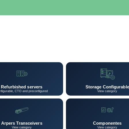
SERVIDORES
NETWORKING
ALMACENAMIENTO
MAN
Refurbished servers
Storage Configurabl
figurable, CTO and preconfigured
View category
Arpers Transceivers
Componentes
View category
View category