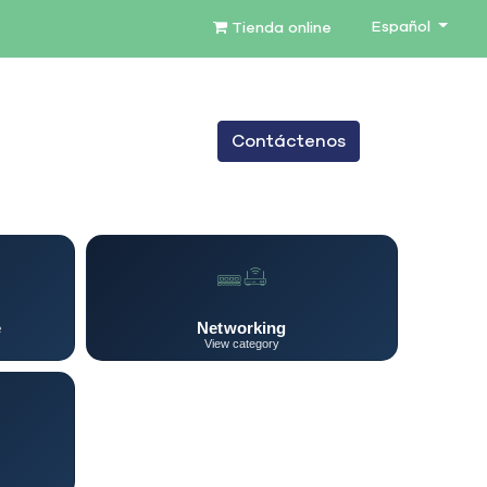
Español
Tienda online
0
Contáctenos
TENIMIENTO
SERVICIOS
BLOG
e
Networking
View category