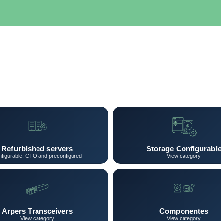
SERVIDORES
NETWORKING
ALMACENAMIENTO
MAN
Refurbished servers
Storage Configurabl
figurable, CTO and preconfigured
View category
Arpers Transceivers
Componentes
View category
View category