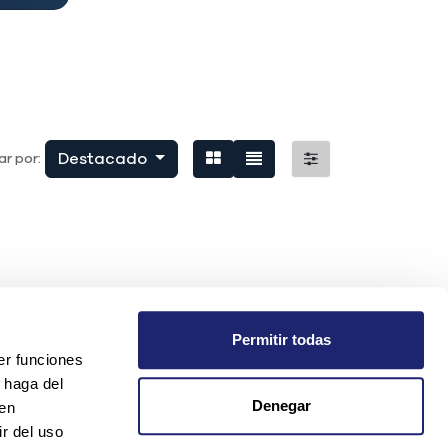
Destacado
r por:
Permitir todas
er funciones
 haga del
Denegar
den
r del uso