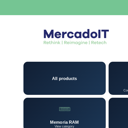
All products
Con
Memoria RAM
View category