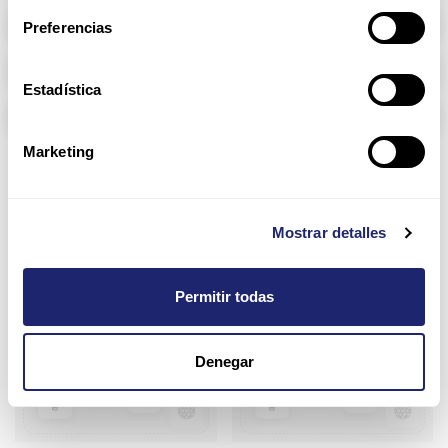
Memoria RAM
Preferencias
Arpers Transceivers
Estadística
Componentes
Marketing
2960S Series
Mostrar detalles
Configurar
Configurar
Permitir todas
Denegar