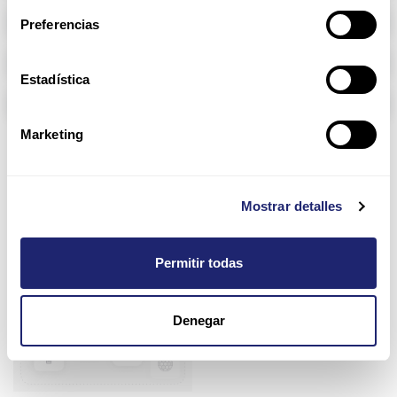
Memoria RAM
Preferencias
Arpers Transceivers
Estadística
Componentes
Marketing
4900M Series
Mostrar detalles
Oferta
Configurar
Permitir todas
Denegar