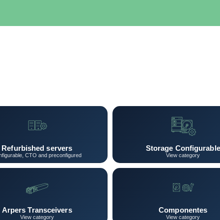
SERVIDORES
NETWORKING
ALMACENAMIENTO
MAN
Refurbished servers
Storage Configurabl
figurable, CTO and preconfigured
View category
Arpers Transceivers
Componentes
View category
View category