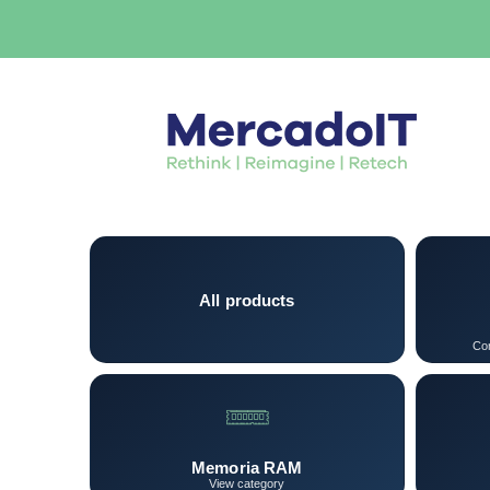
All products
Con
Memoria RAM
View category