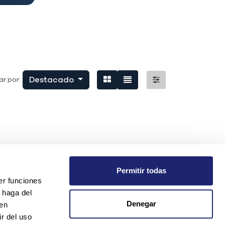
Destacado
r por:
Permitir todas
er funciones
 haga del
Denegar
den
r del uso