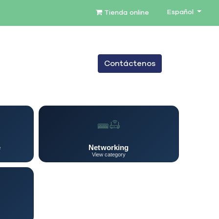
Español
Tienda online
0
Contáctenos
TENIMIENTO
SERVICIOS
BLOG
e
Networking
View category