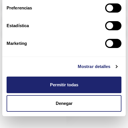
Memoria RAM
Preferencias
Arpers Transceivers
Estadística
Componentes
Marketing
5000 Series
Mostrar detalles
Oferta
Configurar
Permitir todas
Denegar